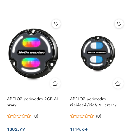
według
sortowanie:
Najpopularniejsze.
APELO2 podwodny RGB AL
APELO2 podwodny
szary
niebieski/biały AL czarny
(0)
(0)
1382.79
1114.64