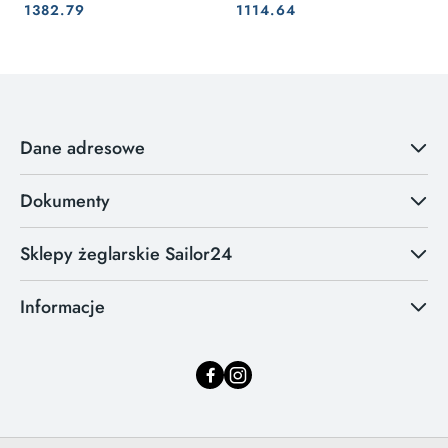
Cena:
Cena:
Cena:
Cena:
1382.79
1114.64
Dane adresowe
Dokumenty
Sklepy żeglarskie Sailor24
Informacje