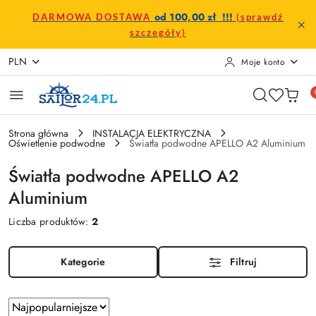
Przejdź do treści głównej
Przejdź do wyszukiwarki
Przejdź do moje konto
Przejdź do menu głównego
Przejdź do stopki
od 100,00 zł !!!
DARMOWA DOSTAWA
(sprawdź
szczegóły)
PLN
Moje konto
Strona główna
INSTALACJA ELEKTRYCZNA
Oświetlenie podwodne
Światła podwodne APELLO A2 Aluminium
Światła podwodne APELLO A2
Aluminium
Liczba produktów:
2
Kategorie
Filtruj
Zastosowano
Sortuj