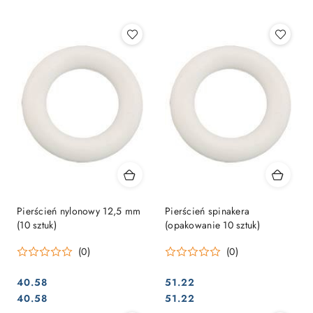
Najpopularniejsze.
Pierścień nylonowy 12,5 mm
Pierścień spinakera
(10 sztuk)
(opakowanie 10 sztuk)
(0)
(0)
40.58
51.22
Cena:
Cena:
Cena:
Cena:
40.58
51.22