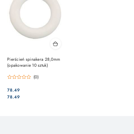
Pierścień spinakera 28,0mm
(opakowanie 10 sztuk)
(0)
78.49
Cena:
Cena:
78.49