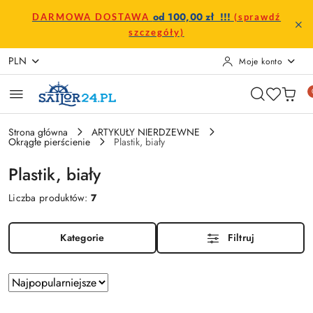
Przejdź do treści głównej
Przejdź do wyszukiwarki
Przejdź do moje konto
Przejdź do menu głównego
Przejdź do stopki
od 100,00 zł !!!
DARMOWA DOSTAWA
(sprawdź
szczegóły)
PLN
Moje konto
Strona główna
ARTYKUŁY NIERDZEWNE
Okrągłe pierścienie
Plastik, biały
Plastik, biały
Liczba produktów:
7
Kategorie
Filtruj
Zastosowano
Sortuj
według
sortowanie: