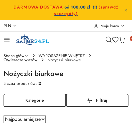
Przejdź do treści głównej
Przejdź do wyszukiwarki
Przejdź do moje konto
Przejdź do menu głównego
Przejdź do stopki
od 100,00 zł !!!
DARMOWA DOSTAWA
(sprawdź
szczegóły)
PLN
Moje konto
Strona główna
WYPOSAŻENIE WNĘTRZ
Otwieracze włazów
Nożyczki biurkowe
Nożyczki biurkowe
Liczba produktów:
2
Kategorie
Filtruj
Zastosowano
Sortuj
według
sortowanie: