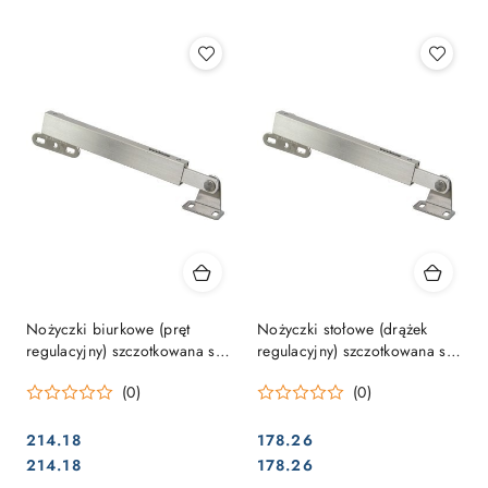
Najpopularniejsze.
Nożyczki biurkowe (pręt
Nożyczki stołowe (drążek
regulacyjny) szczotkowana stal
regulacyjny) szczotkowana stal
nierdzewna 270 mm
nierdzewna 195mm
(0)
(0)
214.18
178.26
Cena:
Cena:
Cena:
Cena:
214.18
178.26