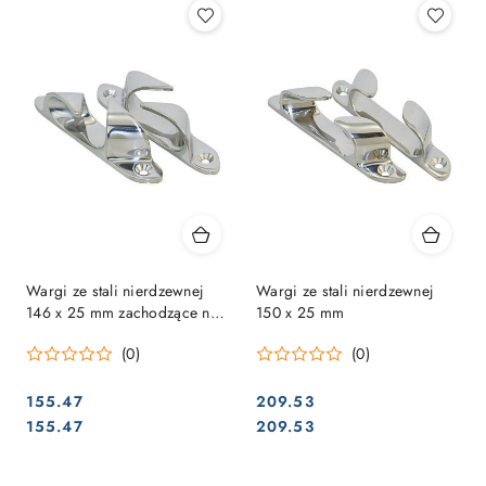
Wargi ze stali nierdzewnej
Wargi ze stali nierdzewnej
146 x 25 mm zachodzące na
150 x 25 mm
siebie
(0)
(0)
155.47
209.53
Cena:
Cena:
Cena:
Cena:
155.47
209.53