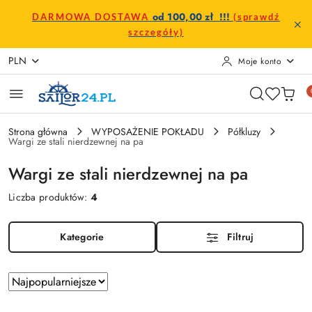
Przejdź do treści głównej
Przejdź do wyszukiwarki
Przejdź do moje konto
Przejdź do menu głównego
Przejdź do stopki
od 100,00 zł !!!
DARMOWA DOSTAWA
(sprawdź
szczegóły)
PLN
Moje konto
Strona główna
WYPOSAŻENIE POKŁADU
Półkluzy
Wargi ze stali nierdzewnej na pa
Wargi ze stali nierdzewnej na pa
Liczba produktów:
4
Kategorie
Filtruj
Zastosowano
Sortuj
według
sortowanie: