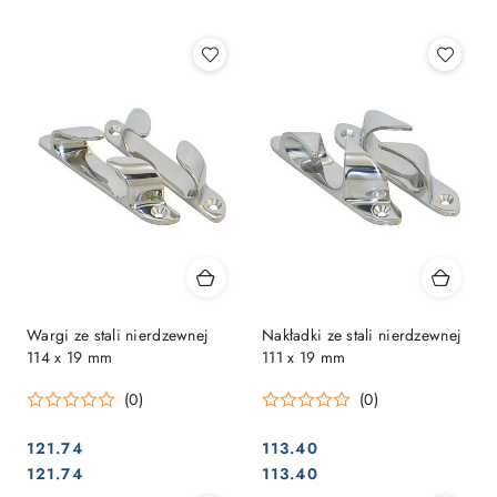
Najpopularniejsze.
Wargi ze stali nierdzewnej
Nakładki ze stali nierdzewnej
114 x 19 mm
111 x 19 mm
(0)
(0)
121.74
113.40
Cena:
Cena:
Cena:
Cena:
121.74
113.40