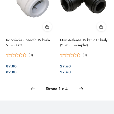
Końcówka Speedfit 15 biała
QuickRelease 15 kąt 90 ° biały
VP=10 szt.
(2 szt.SB-komplet)
(0)
(0)
89.80
27.60
Cena:
Cena:
Cena:
Cena:
89.80
27.60