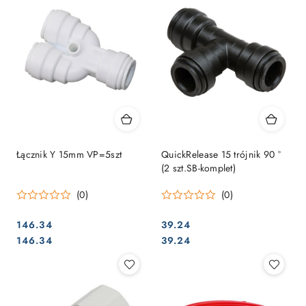
Łącznik Y 15mm VP=5szt
QuickRelease 15 trójnik 90 °
(2 szt.SB-komplet)
(0)
(0)
146.34
39.24
Cena:
Cena:
Cena:
Cena:
146.34
39.24