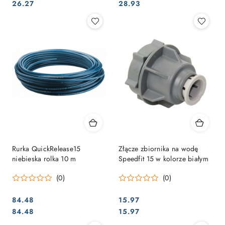
Cena:
Cena:
Cena:
Cena:
26.27
28.93
Rurka QuickRelease15
Złącze zbiornika na wodę
niebieska rolka 10 m
Speedfit 15 w kolorze białym
(0)
(0)
84.48
15.97
Cena:
Cena:
Cena:
Cena:
84.48
15.97