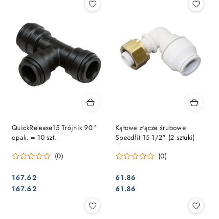
QuickRelease15 Trójnik 90 °
Kątowe złącze śrubowe
opak. = 10 szt.
Speedfit 15 1/2" (2 sztuki)
(0)
(0)
167.62
61.86
Cena:
Cena:
Cena:
Cena:
167.62
61.86