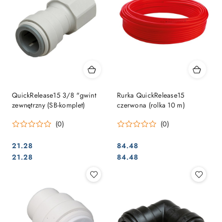
QuickRelease15 3/8 "gwint
Rurka QuickRelease15
zewnętrzny (SB-komplet)
czerwona (rolka 10 m)
(0)
(0)
21.28
84.48
Cena:
Cena:
Cena:
Cena:
21.28
84.48