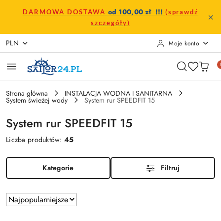
Przejdź do treści głównej
Przejdź do wyszukiwarki
Przejdź do moje konto
Przejdź do menu głównego
Przejdź do stopki
od 100,00 zł !!!
DARMOWA DOSTAWA
(sprawdź
szczegóły)
PLN
Moje konto
Strona główna
INSTALACJA WODNA I SANITARNA
System świeżej wody
System rur SPEEDFIT 15
System rur SPEEDFIT 15
Liczba produktów:
45
Kategorie
Filtruj
Zastosowano
Sortuj
według
sortowanie: