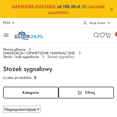
Przejdź do treści głównej
Przejdź do wyszukiwarki
Przejdź do moje konto
Przejdź do menu głównego
Przejdź do stopki
od 100,00 zł !!!
DARMOWA DOSTAWA
(sprawdź
szczegóły)
PLN
Moje konto
Strona główna
NAWIGACJA I OŚWIETLENIE NAWIGACYJNE
Stożki i kule sygnałowe
Stożek sygnałowy
Stożek sygnałowy
Liczba produktów:
2
Kategorie
Filtruj
Zastosowano
Sortuj
według
sortowanie: