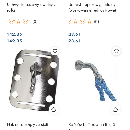
Uchwyt trapezowy owalny z
Uchwyt trapezowy, antracyt
rolką
(opakowanie jednostkowe)
(0)
(0)
142.35
23.61
Cena:
Cena:
Cena:
Cena:
142.35
23.61
Hak do uprzęży ze stali
Końcówka T kuta na linę 5-