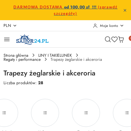
Przejdź do treści głównej
Przejdź do wyszukiwarki
Przejdź do moje konto
Przejdź do menu głównego
Przejdź do stopki
od 100,00 zł !!!
DARMOWA DOSTAWA
(sprawdź
szczegóły)
PLN
Moje konto
Strona główna
LINY I TAKIELUNEK
Regaty i performance
Trapezy żeglarskie i akceroria
Trapezy żeglarskie i akceroria
Liczba produktów:
28