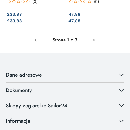
(0)
(0)
233.88
47.88
Cena:
Cena:
Cena:
Cena:
233.88
47.88
Dane adresowe
Dokumenty
Sklepy żeglarskie Sailor24
Informacje