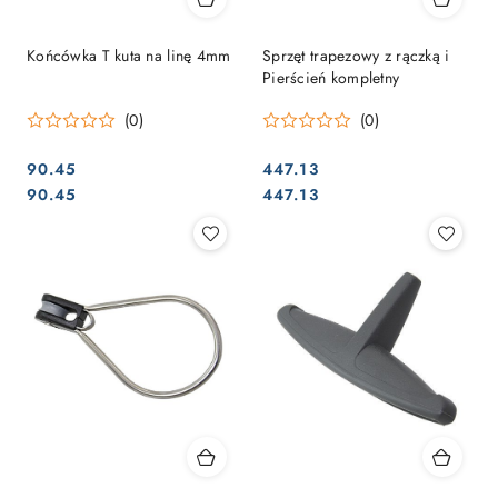
Końcówka T kuta na linę 4mm
Sprzęt trapezowy z rączką i
Pierścień kompletny
(0)
(0)
90.45
447.13
Cena:
Cena:
Cena:
Cena:
90.45
447.13