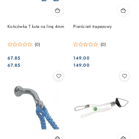
Końcówka T kuta na linę 4mm
Pierścień trapezowy
(0)
(0)
67.85
149.00
Cena:
Cena:
Cena:
Cena:
67.85
149.00