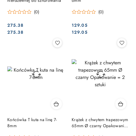
nierdzewnej do sznurowania
6mm
(0)
(0)
275.38
129.05
Cena:
Cena:
Cena:
Cena:
275.38
129.05
Końcówka T kuta na linę 7-
Krążek z chwytem trapezowym
8mm
65mm Ø czarny Opakowanie
= 2 sztuki