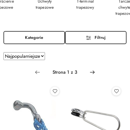
rścienie
Uchwyty
T-terminal
Tarcze
apezowe
trapezowe
trapezowy
chwyt
trapez
Kategorie
Filtruj
Zastosowano
Sortuj
według
sortowanie:
Najpopularniejsze.