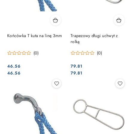
Końcówka T kuta na linę 3mm
Trapezowy długi uchwyt z
rolką
(0)
(0)
46.56
79.81
Cena:
Cena:
Cena:
Cena:
46.56
79.81