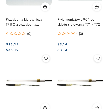
Przekładnia kierownicza
Płyta montażowa 90 ° do
T71FC z przekładnią
układu sterowania T71 / T72
planetarną
(0)
(0)
535.19
83.14
Cena:
Cena:
Cena:
Cena:
535.19
83.14