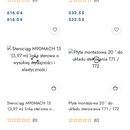
(0)
(0)
616.04
532.55
Cena:
Cena:
Cena:
Cena:
616.04
532.55
Sterociąg M90MACH 13
Płyta montażowa 20 ° do
'(3,97 m) linka sterowa o
układu sterowania T71 / T72
wysokiej wydajności i
(0)
(0)
elastyczności