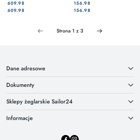
609.98
156.98
Cena:
Cena:
Cena:
Cena:
609.98
156.98
Dane adresowe
Dokumenty
Sklepy żeglarskie Sailor24
Informacje