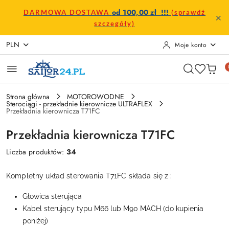
Przejdź do treści głównej
Przejdź do wyszukiwarki
Przejdź do moje konto
Przejdź do menu głównego
Przejdź do stopki
od 100,00 zł !!!
DARMOWA DOSTAWA
(sprawdź
szczegóły)
PLN
Moje konto
Strona główna
MOTOROWODNE
Sterociągi - przekładnie kierownicze ULTRAFLEX
Przekładnia kierownicza T71FC
Przekładnia kierownicza T71FC
Liczba produktów:
34
Kompletny układ sterowania T71FC składa się z :
Głowica sterująca
Kabel sterujący typu M66 lub M90 MACH (do kupienia
poniżej)