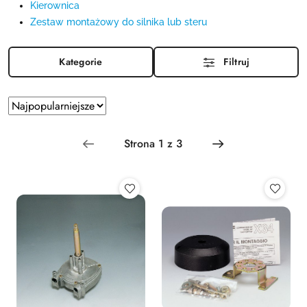
Kierownica
Zestaw montażowy do silnika lub steru
Kategorie
Filtruj
Zastosowano
Sortuj
według
sortowanie:
Najpopularniejsze.