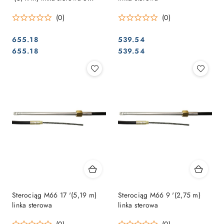
wysokiej wydajności i
(0)
(0)
elastyczności
655.18
539.54
Cena:
Cena:
Cena:
Cena:
655.18
539.54
Sterociąg M66 17 '(5,19 m)
Sterociąg M66 9 '(2,75 m)
linka sterowa
linka sterowa