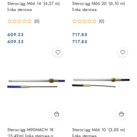
Sterociąg M66 14 '(4,27 m)
Sterociąg M66 20 '(6,10 m)
linka sterowa
linka sterowa
(0)
(0)
609.33
717.85
Cena:
Cena:
Cena:
Cena:
609.33
717.85
Sterociąg M90MACH 18
Sterociąg M66 10 '(3,05 m)
'(5,49m) linka sterowa o
linka sterowa