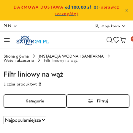
Przejdź do treści głównej
Przejdź do wyszukiwarki
Przejdź do moje konto
Przejdź do menu głównego
Przejdź do stopki
od 100,00 zł !!!
DARMOWA DOSTAWA
(sprawdź
szczegóły)
PLN
Moje konto
Strona główna
INSTALACJA WODNA I SANITARNA
Węże i akcesoria
Filtr liniowy na wąż
Filtr liniowy na wąż
Liczba produktów:
2
Kategorie
Filtruj
Zastosowano
Sortuj
według
sortowanie: