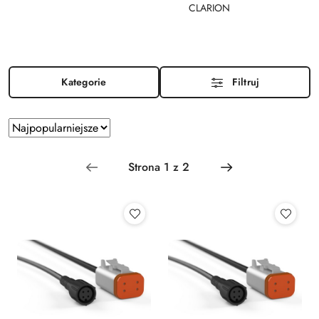
CLARION
Kategorie
Filtruj
Zastosowano
Sortuj
według
sortowanie:
Najpopularniejsze.