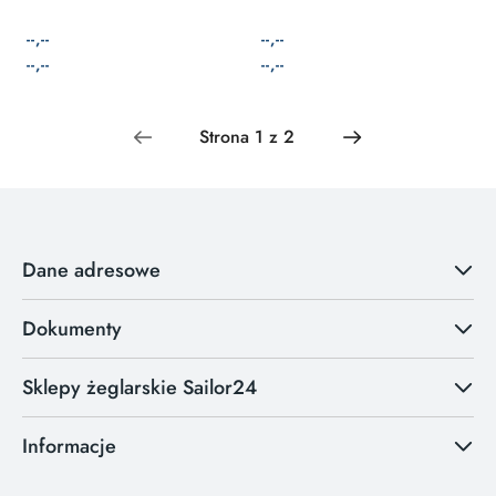
--,--
--,--
Cena:
Cena:
Cena:
Cena:
--,--
--,--
Dane adresowe
Dokumenty
Sklepy żeglarskie Sailor24
Informacje