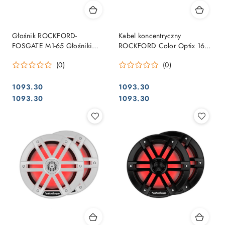
Głośnik ROCKFORD-
Kabel koncentryczny
FOSGATE M1-65 Głośniki
ROCKFORD Color Optix 16,5
para, czarne
cm M1-65
(0)
(0)
1093.30
1093.30
Cena:
Cena:
Cena:
Cena:
1093.30
1093.30