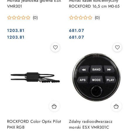
Morska jednostka główna ESX
Morski kabel koncentryczny
VMR301
ROCKFORD 16,5 cm M0-65
(0)
(0)
1203.81
681.07
Cena:
Cena:
Cena:
Cena:
1203.81
681.07
ROCKFORD Color Optix Pilot
Zdalny radioodtwarzacz
PMX RGB
morski ESX VMR301C