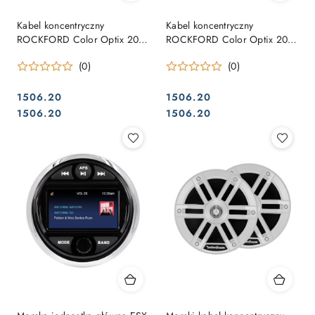
Kabel koncentryczny
Kabel koncentryczny
ROCKFORD Color Optix 20
ROCKFORD Color Optix 20
cm M1-8
cm M1-8B
(0)
(0)
1506.20
1506.20
Cena:
Cena:
Cena:
Cena:
1506.20
1506.20