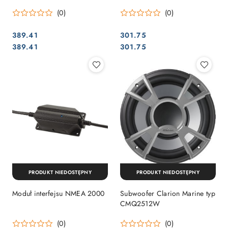
(0)
(0)
389.41
301.75
Cena:
Cena:
Cena:
Cena:
389.41
301.75
PRODUKT NIEDOSTĘPNY
PRODUKT NIEDOSTĘPNY
Moduł interfejsu NMEA 2000
Subwoofer Clarion Marine typ
CMQ2512W
(0)
(0)