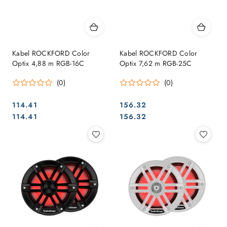
Kabel ROCKFORD Color
Kabel ROCKFORD Color
Optix 4,88 m RGB-16C
Optix 7,62 m RGB-25C
(0)
(0)
114.41
156.32
Cena:
Cena:
Cena:
Cena:
114.41
156.32