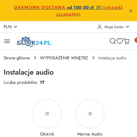
Przejdź do treści głównej
Przejdź do wyszukiwarki
Przejdź do moje konto
Przejdź do menu głównego
Przejdź do stopki
od 100,00 zł !!!
DARMOWA DOSTAWA
(sprawdź
szczegóły)
PLN
Moje konto
Strona główna
WYPOSAŻENIE WNĘTRZ
Instalacje audio
Instalacje audio
Liczba produktów:
17
Głośnik
Marine Audio