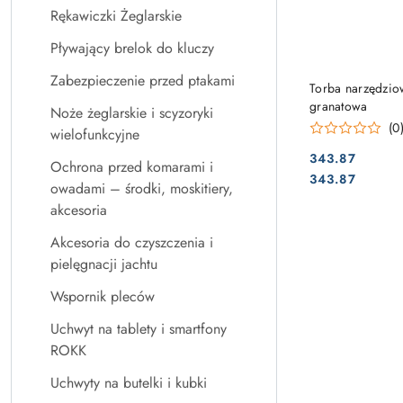
Rękawiczki Żeglarskie
Pływający brelok do kluczy
Zabezpieczenie przed ptakami
Torba narzędzio
granatowa
Noże żeglarskie i scyzoryki
(0
wielofunkcyjne
343.87
Ochrona przed komarami i
Cena:
Cena:
343.87
owadami – środki, moskitiery,
akcesoria
Akcesoria do czyszczenia i
pielęgnacji jachtu
Wspornik pleców
Uchwyt na tablety i smartfony
ROKK
Uchwyty na butelki i kubki