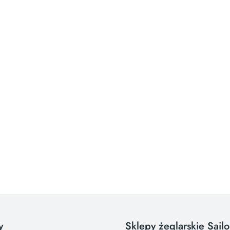
y
Sklepy żeglarskie Sail