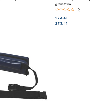
granatowa
)
(0)
273.41
Cena:
Cena:
273.41