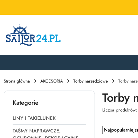
Przejdź do treści głównej
Przejdź do wyszukiwarki
Przejdź do moje konto
Przejdź do menu głównego
Przejdź do stopki
Strona główna
AKCESORIA
Torby narzędziowe
Torby nar
Torby 
Kategorie
Liczba produktów
LINY I TAKIELUNEK
Zastosowano
Sortuj
TAŚMY NAPRAWCZE,
według
sortowanie: