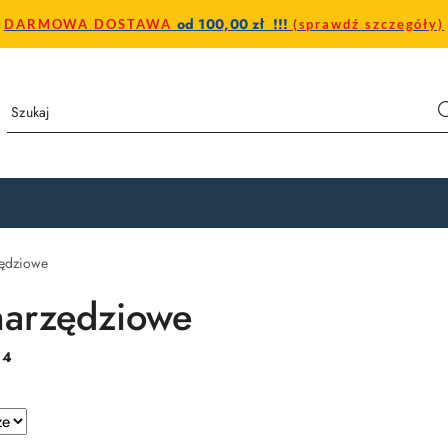
od 100,00 zł !!!
DARMOWA DOSTAWA
(sprawdź szczegóły)
zędziowe
narzędziowe
:
4