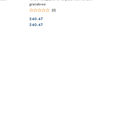
granatowa
(0)
240.47
Cena:
Cena:
240.47