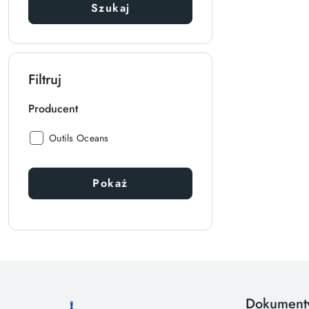
Szukaj
Filtruj
Producent
Producent:
Outils Oceans
Pokaż
Dokument