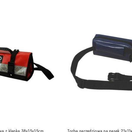
e.
DO KOSZYKA
DO KOSZYKA
wa z klapką 38x15x15cm
Torba narzędziowa na pasek 21x1