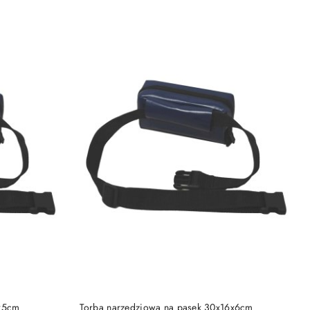
DO KOSZYKA
1x5cm
Torba narzędziowa na pasek 30x16x6cm