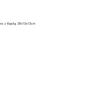
DO KOSZYKA
wa z klapką 38x15x15cm
)