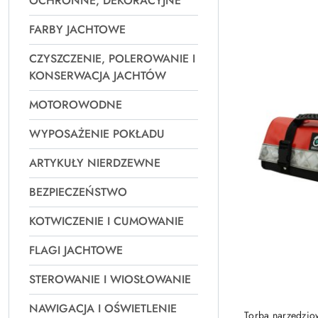
OCHRONNE, DEKORACYJNE
Najpopularniejsz
FARBY JACHTOWE
CZYSZCZENIE, POLEROWANIE I
KONSERWACJA JACHTÓW
MOTOROWODNE
WYPOSAŻENIE POKŁADU
ARTYKUŁY NIERDZEWNE
BEZPIECZEŃSTWO
KOTWICZENIE I CUMOWANIE
FLAGI JACHTOWE
STEROWANIE I WIOSŁOWANIE
NAWIGACJA I OŚWIETLENIE
Torba narzędzio