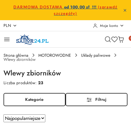
Przejdź do treści głównej
Przejdź do wyszukiwarki
Przejdź do moje konto
Przejdź do menu głównego
Przejdź do stopki
od 100,00 zł !!!
DARMOWA DOSTAWA
(sprawdź
szczegóły)
PLN
Moje konto
Strona główna
MOTOROWODNE
Układy paliwowe
Wlewy zbiorników
Wlewy zbiorników
Liczba produktów:
23
Kategorie
Filtruj
Zastosowano
Sortuj
według
sortowanie: