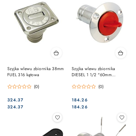
Szyjka wlewu zbiornika 38mm
Szyjka wlewu zbiornika
FUEL 316 kątowa
DIESEL 1 1/2 "60mm
czerwona
(0)
(0)
324.37
184.26
Cena:
Cena:
Cena:
Cena:
324.37
184.26