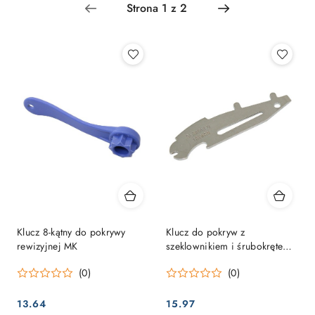
Najpopularniejsze.
Klucz 8-kątny do pokrywy
Klucz do pokryw z
rewizyjnej MK
szeklownikiem i śrubokrętem
ze stali nierdzewnej
(0)
(0)
13.64
15.97