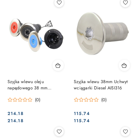
Szyjka wlewu oleju
Szyjka wlewu 38mm Uchwyt
napędowego 38 mm
wciągarki Diesel AISI316
plastikowa
(0)
(0)
214.18
115.74
Cena:
Cena:
Cena:
Cena:
214.18
115.74