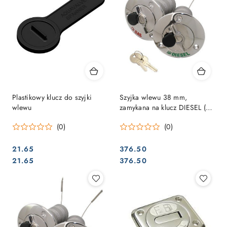
Plastikowy klucz do szyjki
Szyjka wlewu 38 mm,
wlewu
zamykana na klucz DIESEL (1 i
1/2")
(0)
(0)
21.65
376.50
Cena:
Cena:
Cena:
Cena:
21.65
376.50