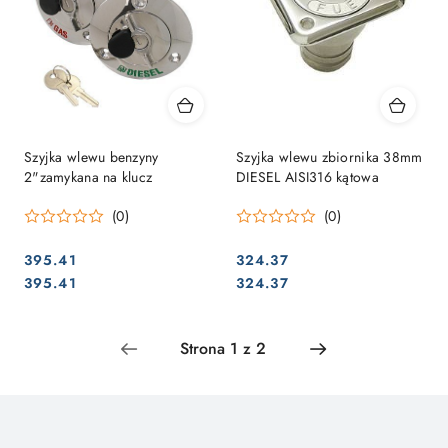
Szyjka wlewu benzyny
Szyjka wlewu zbiornika 38mm
2"zamykana na klucz
DIESEL AISI316 kątowa
(0)
(0)
395.41
324.37
Cena:
Cena:
Cena:
Cena:
395.41
324.37