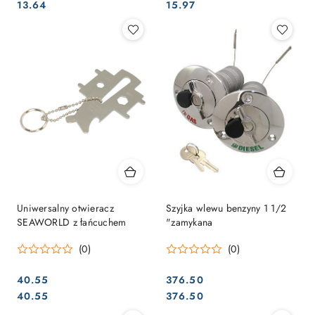
Cena:
Cena:
Cena:
Cena:
13.64
15.97
Uniwersalny otwieracz
Szyjka wlewu benzyny 1 1/2
SEAWORLD z łańcuchem
"zamykana
(0)
(0)
40.55
376.50
Cena:
Cena:
Cena:
Cena:
40.55
376.50