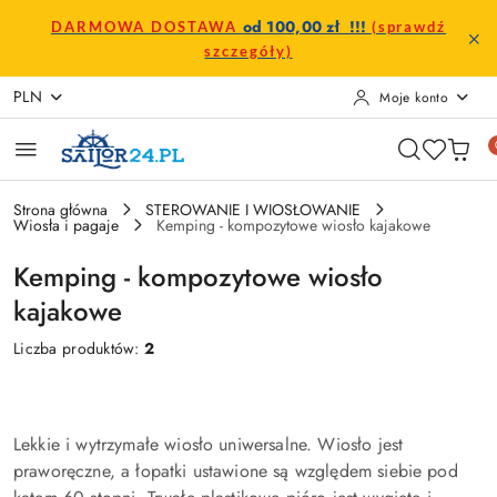
Przejdź do treści głównej
Przejdź do wyszukiwarki
Przejdź do moje konto
Przejdź do menu głównego
Przejdź do stopki
od 100,00 zł !!!
DARMOWA DOSTAWA
(sprawdź
szczegóły)
PLN
Moje konto
Strona główna
STEROWANIE I WIOSŁOWANIE
Wiosła i pagaje
Kemping - kompozytowe wiosło kajakowe
Kemping - kompozytowe wiosło
kajakowe
Liczba produktów:
2
Lekkie i wytrzymałe wiosło uniwersalne. Wiosło jest
praworęczne, a łopatki ustawione są względem siebie pod