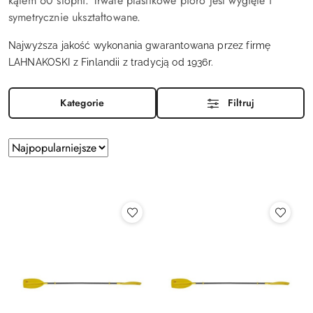
kątem 60 stopni. Trwałe plastikowe pióro jest wygięte i
symetrycznie ukształtowane.
Najwyższa jakość wykonania gwarantowana przez firmę
LAHNAKOSKI z Finlandii z tradycją od 1936r.
Kategorie
Filtruj
Zastosowano
Sortuj
według
sortowanie:
Najpopularniejsze.