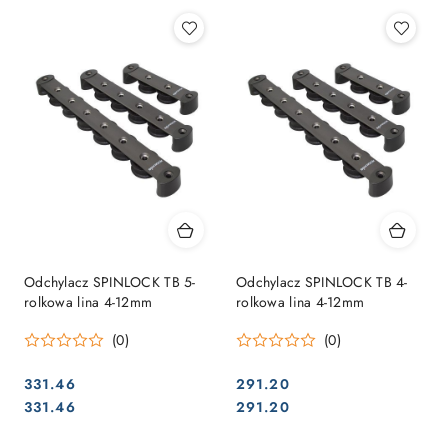
Odchylacz SPINLOCK TB 5-
Odchylacz SPINLOCK TB 4-
rolkowa lina 4-12mm
rolkowa lina 4-12mm
(0)
(0)
331.46
291.20
Cena:
Cena:
Cena:
Cena:
331.46
291.20