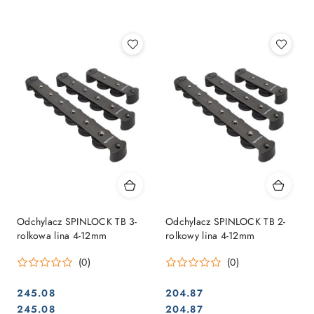
Najpopularniejsze.
Odchylacz SPINLOCK TB 3-
Odchylacz SPINLOCK TB 2-
rolkowa lina 4-12mm
rolkowy lina 4-12mm
(0)
(0)
245.08
204.87
Cena:
Cena:
Cena:
Cena:
245.08
204.87