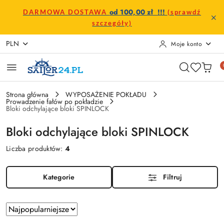
Przejdź do treści głównej
Przejdź do wyszukiwarki
Przejdź do moje konto
Przejdź do menu głównego
Przejdź do stopki
od 100,00 zł !!!
DARMOWA DOSTAWA
(sprawdź
szczegóły)
PLN
Moje konto
Strona główna
WYPOSAŻENIE POKŁADU
Prowadzenie fałów po pokładzie
Bloki odchylające bloki SPINLOCK
Bloki odchylające bloki SPINLOCK
Liczba produktów:
4
Kategorie
Filtruj
Zastosowano
Sortuj
według
sortowanie: