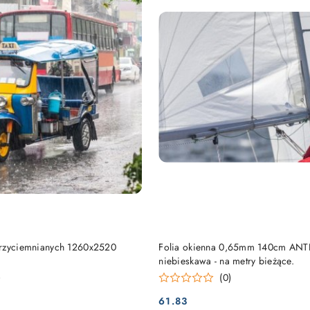
PRODUKT NIEDOSTĘP
DO KOSZYKA
przyciemnianych 1260x2520
Folia okienna 0,65mm 140cm AN
niebieskawa - na metry bieżące.
)
(0)
61.83