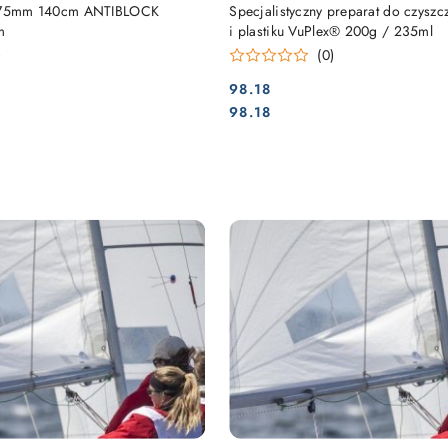
DUKT NIEDOSTĘPNY
PRODUKT NIEDOSTĘP
0,75mm 140cm ANTIBLOCK
Specjalistyczny preparat do czyszc
m
i plastiku VuPlex® 200g / 235ml
)
(0)
98.18
Cena:
Cena:
98.18