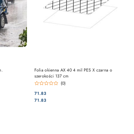
DO KOSZYKA
m.
Folia okienna AX 40 4 mil PES X czarna o
szerokości 137 cm
(0)
71.83
Cena:
Cena:
71.83