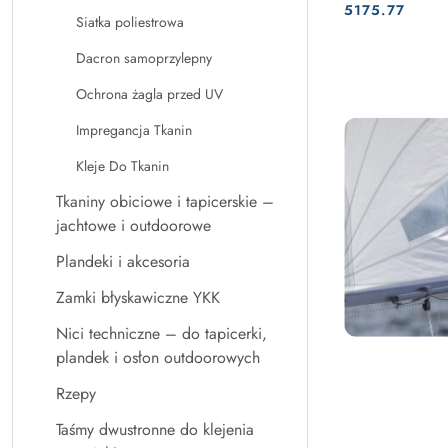
Cena:
Cena:
5175.77
Siatka poliestrowa
Dacron samoprzylepny
Ochrona żagla przed UV
Impregancja Tkanin
Kleje Do Tkanin
Tkaniny obiciowe i tapicerskie –
jachtowe i outdoorowe
Plandeki i akcesoria
Zamki błyskawiczne YKK
Nici techniczne – do tapicerki,
plandek i osłon outdoorowych
Rzepy
Taśmy dwustronne do klejenia