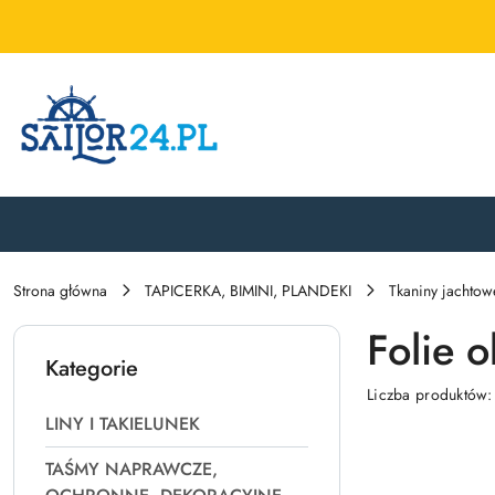
Przejdź do treści głównej
Przejdź do wyszukiwarki
Przejdź do moje konto
Przejdź do menu głównego
Przejdź do stopki
Strona główna
TAPICERKA, BIMINI, PLANDEKI
Tkaniny jachtow
Folie 
Kategorie
Liczba produktów
LINY I TAKIELUNEK
TAŚMY NAPRAWCZE,