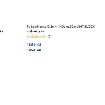
NY
PRODUKT NIEDOSTĘPNY
Folia okienna 0,5mm 140cmx50m ANTIBLOCK
ka
niebieskawa
(0)
1854.48
Cena:
Cena:
1854.48