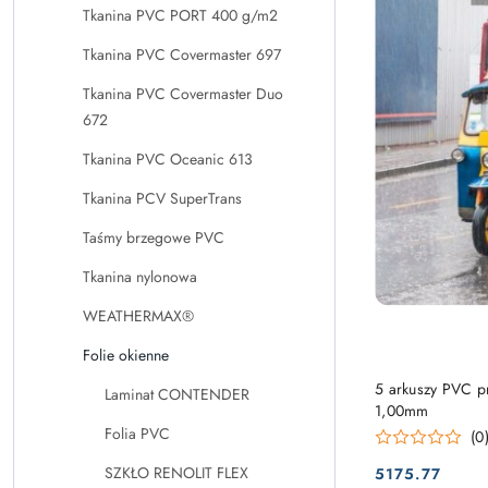
Tkanina PVC PORT 400 g/m2
obniżką
Tkanina PVC Covermaster 697
Tkanina PVC Covermaster Duo
672
Tkanina PVC Oceanic 613
Tkanina PCV SuperTrans
Taśmy brzegowe PVC
Tkanina nylonowa
WEATHERMAX®
Folie okienne
5 arkuszy PVC 
Laminat CONTENDER
1,00mm
Folia PVC
(0
SZKŁO RENOLIT FLEX
5175.77