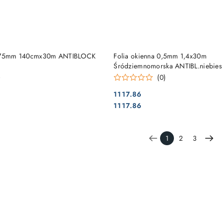
DUKT NIEDOSTĘPNY
PRODUKT NIEDOSTĘP
 0,75mm 140cmx30m ANTIBLOCK
Folia okienna 0,5mm 1,4x30m
Śródziemnomorska ANTIBL.niebies
)
(0)
1117.86
Cena:
Cena:
1117.86
1
2
3