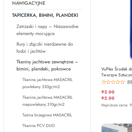
NAWIGACYJNE
TAPICERKA, BIMINI, PLANDEKI
Zatrzaski i napy – Niezawodne
elementy mocujące
Rury i złączki nierdzewne do
łodzi i jachtów
Tkaniny jachtowe zewnętrzne –
bimini, plandeki, pokrowce
VuPlex Środek d
Tworzyw Sztuczny
Tkanina jachtowa MASACRIL
Wodoodporna P
(0
powlekany 330gr/m2
92.00
Cena
Tkanina jachtowa MASACRIL
92.00
Cena
promocyjna:
niepowlekany 310gr/m2
Najniższa
Najniższa cena:
promocyjna:
cena
Taśma brzegowa MASACRIL
z
30
Tkanina PCV DUO
dni
przed