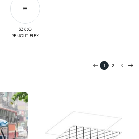
SZKŁO
RENOLIT FLEX
1
2
3