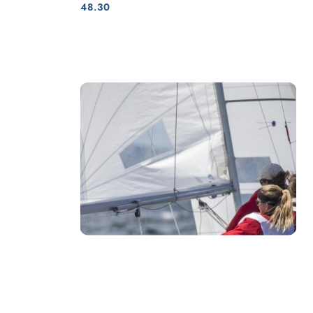
Cena:
Cena:
48.30