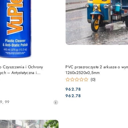
DO KOSZYKA
DO KOSZYKA
o Czyszczenia i Ochrony
PVC przezroczyste 2 arkusze o wy
ch – Antystatyczna i
1260x2520x0,5mm
owłoka
)
(0)
962.78
Cena:
Cena:
962.78
99
,
99