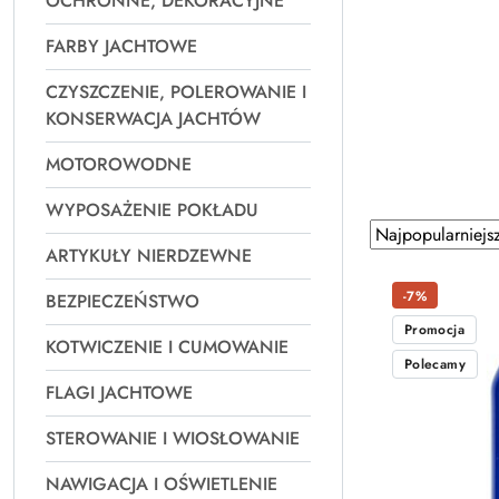
OCHRONNE, DEKORACYJNE
FARBY JACHTOWE
CZYSZCZENIE, POLEROWANIE I
KONSERWACJA JACHTÓW
MOTOROWODNE
WYPOSAŻENIE POKŁADU
Zastosowano
Sortuj
ARTYKUŁY NIERDZEWNE
według
sortowanie:
Najpopularniejsz
-7%
BEZPIECZEŃSTWO
Promocja
KOTWICZENIE I CUMOWANIE
Polecamy
FLAGI JACHTOWE
STEROWANIE I WIOSŁOWANIE
NAWIGACJA I OŚWIETLENIE