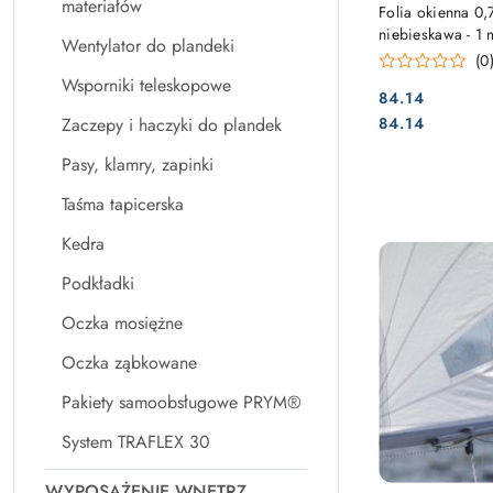
PRO
materiałów
Folia okienna 
niebieskawa - 1 
Wentylator do plandeki
(0
Wsporniki teleskopowe
84.14
Cena:
Cena:
84.14
Zaczepy i haczyki do plandek
Pasy, klamry, zapinki
Taśma tapicerska
Kedra
Podkładki
Oczka mosiężne
Oczka ząbkowane
Pakiety samoobsługowe PRYM®
System TRAFLEX 30
WYPOSAŻENIE WNĘTRZ