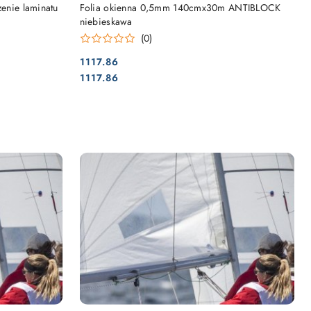
NY
PRODUKT NIEDOSTĘPNY
zenie laminatu
Folia okienna 0,5mm 140cmx30m ANTIBLOCK
niebieskawa
(0)
1117.86
Cena:
Cena:
1117.86