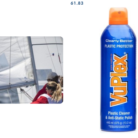
Cena:
Cena:
61.83