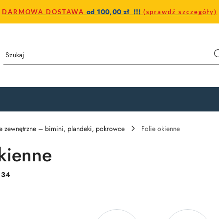
od 100,00 zł !!!
DARMOWA DOSTAWA
(sprawdź szczegóły)
e zewnętrzne – bimini, plandeki, pokrowce
Folie okienne
okienne
:
34