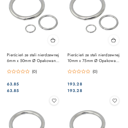
Pierścień ze stali nierdzewnej
Pierścień ze stali nierdzewnej
6mm x 50mm Ø Opakowanie
10mm x 75mm Ø Opakowanie
= 10 sztuk
= 10 sztuk
(0)
(0)
63.85
193.28
Cena:
Cena:
Cena:
Cena:
63.85
193.28