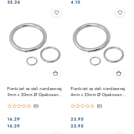
Cena:
Cena:
Cena:
Cena:
35.26
4.10
Pierścień ze stali nierdzewnej
Pierścień ze stali nierdzewnej
3mm x 20mm Ø Opakowanie
4mm x 25mm Ø Opakowanie
= 10 sztuk
= 10 sztuk
(0)
(0)
16.29
23.95
Cena:
Cena:
Cena:
Cena:
16.29
23.95