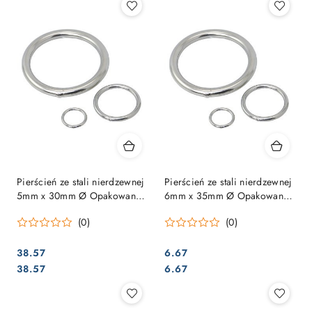
Pierścień ze stali nierdzewnej
Pierścień ze stali nierdzewnej
5mm x 30mm Ø Opakowanie
6mm x 35mm Ø Opakowanie
= 10 sztuk
- 1 sztuka
(0)
(0)
38.57
6.67
Cena:
Cena:
Cena:
Cena:
38.57
6.67