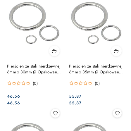
Pierścień ze stali nierdzewnej
Pierścień ze stali nierdzewnej
6mm x 30mm Ø Opakowanie
6mm x 35mm Ø Opakowanie
= 10 sztuk
= 10 sztuk
(0)
(0)
46.56
55.87
Cena:
Cena:
Cena:
Cena:
46.56
55.87