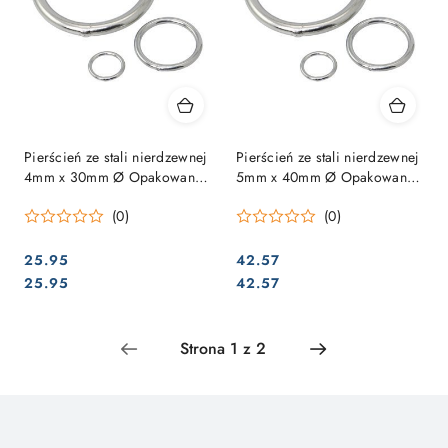
Pierścień ze stali nierdzewnej
Pierścień ze stali nierdzewnej
4mm x 30mm Ø Opakowanie
5mm x 40mm Ø Opakowanie
= 10 sztuk
= 10 sztuk
(0)
(0)
25.95
42.57
Cena:
Cena:
Cena:
Cena:
25.95
42.57