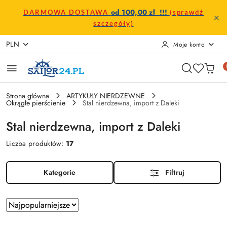
Przejdź do treści głównej
Przejdź do wyszukiwarki
Przejdź do moje konto
Przejdź do menu głównego
Przejdź do stopki
od 100,00 zł !!!
DARMOWA DOSTAWA
(sprawdź
szczegóły)
PLN
Moje konto
Strona główna
ARTYKUŁY NIERDZEWNE
Okrągłe pierścienie
Stal nierdzewna, import z Daleki
Stal nierdzewna, import z Daleki
Liczba produktów:
17
Kategorie
Filtruj
Zastosowano
Sortuj
według
sortowanie: