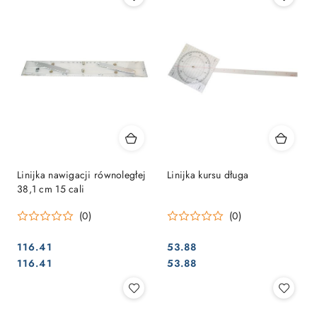
Linijka nawigacji równoległej
Linijka kursu długa
38,1 cm 15 cali
(0)
(0)
116.41
53.88
Cena:
Cena:
Cena:
Cena:
116.41
53.88