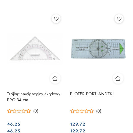
Najpopularniejsze.
Trójkąt nawigacyjny akrylowy
PLOTER PORTLANDZKI
PRO 34 cm
(0)
(0)
46.25
129.72
Cena:
Cena:
Cena:
Cena:
46.25
129.72