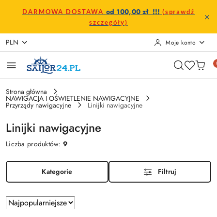
Przejdź do treści głównej
Przejdź do wyszukiwarki
Przejdź do moje konto
Przejdź do menu głównego
Przejdź do stopki
od 100,00 zł !!!
DARMOWA DOSTAWA
(sprawdź
szczegóły)
PLN
Moje konto
Strona główna
NAWIGACJA I OŚWIETLENIE NAWIGACYJNE
Przyrządy nawigacyjne
Linijki nawigacyjne
Linijki nawigacyjne
Liczba produktów:
9
Kategorie
Filtruj
Zastosowano
Sortuj
według
sortowanie: