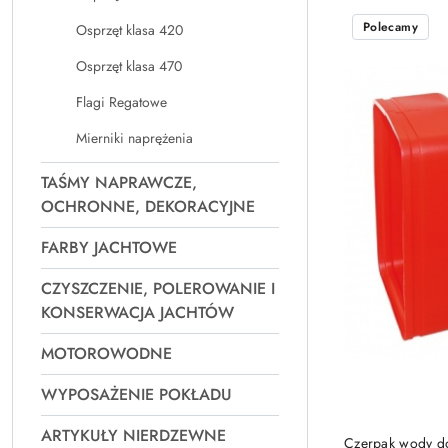
Najpopularniejsz
Polecamy
Osprzęt klasa 420
Osprzęt klasa 470
Flagi Regatowe
Mierniki naprężenia
TAŚMY NAPRAWCZE,
OCHRONNE, DEKORACYJNE
FARBY JACHTOWE
CZYSZCZENIE, POLEROWANIE I
KONSERWACJA JACHTÓW
MOTOROWODNE
WYPOSAŻENIE POKŁADU
ARTYKUŁY NIERDZEWNE
Czerpak wody d