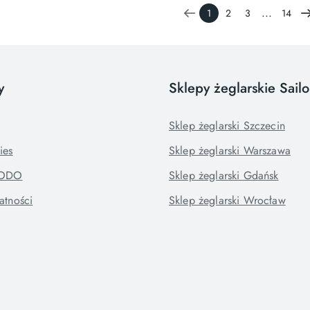
...
1
2
3
14
y
Sklepy żeglarskie Sail
Sklep żeglarski Szczecin
ies
Sklep żeglarski Warszawa
RODO
Sklep żeglarski Gdańsk
atności
Sklep żeglarski Wrocław