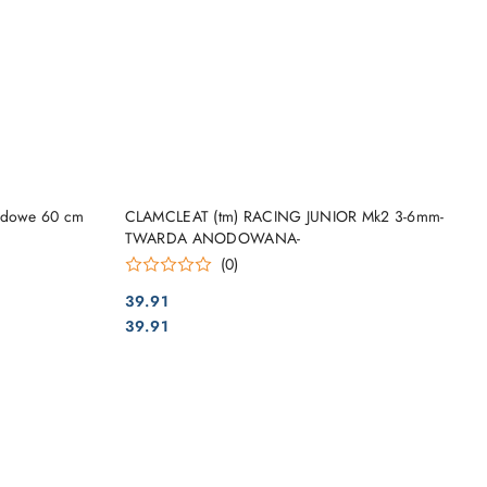
DO KOSZYKA
ardowe 60 cm
CLAMCLEAT (tm) RACING JUNIOR Mk2 3-6mm-
TWARDA ANODOWANA-
(0)
39.91
Cena:
Cena:
39.91