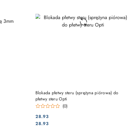
DO KOSZYKA
Blokada płetwy steru (sprężyna piórowa) do
płetwy steru Opti
(0)
28.93
Cena:
Cena:
28.93