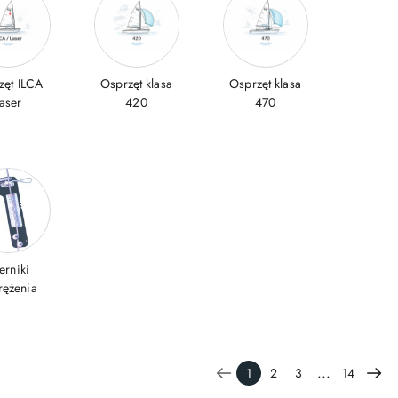
zęt ILCA
Osprzęt klasa
Osprzęt klasa
aser
420
470
erniki
rężenia
...
1
2
3
14