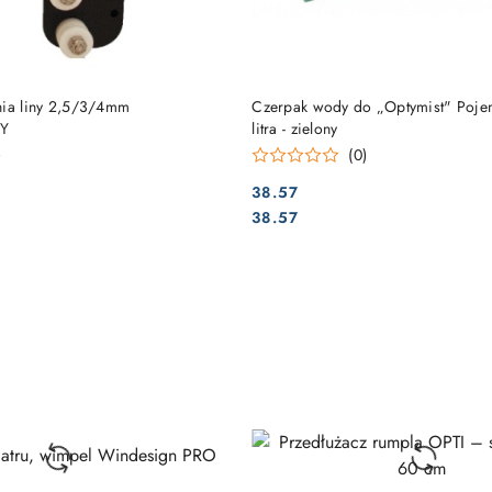
DO KOSZYKA
DO KOSZYKA
nia liny 2,5/3/4mm
Czerpak wody do „Optymist" Poje
Y
litra - zielony
)
(0)
38.57
Cena:
Cena:
38.57