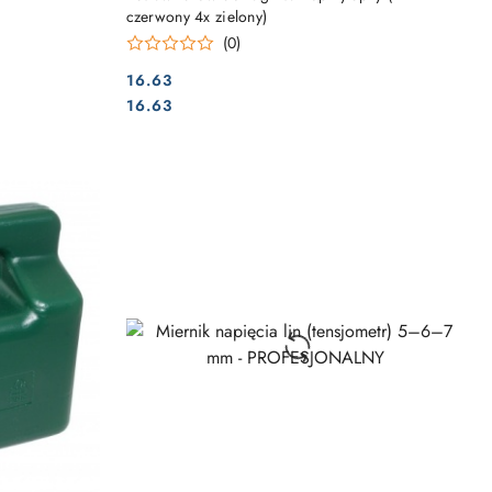
czerwony 4x zielony)
(0)
16.63
Cena:
Cena:
16.63