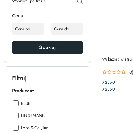
Cena
Szukaj
Wskaźnik wiatru
(0
Filtruj
72.50
Cena:
Cena:
72.50
Producent
Producent:
BLUE
Producent:
LINDEMANN
Producent:
Loos & Co., Inc.