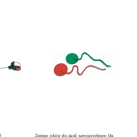
DO KOSZYKA
2
Zestaw icków do żagli samoprzylepny (4x