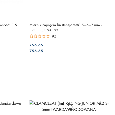
DO KOSZYKA
mność: 3,5
Miernik napięcia lin (tensjometr) 5–6–7 mm -
PROFESJONALNY
(0)
756.65
Cena:
Cena:
756.65