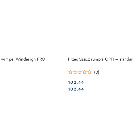
DO KOSZYKA
DO KOSZYKA
, wimpel Windesign PRO
Przedłużacz rumpla OPTI – stand
)
(0)
102.44
Cena:
Cena:
102.44