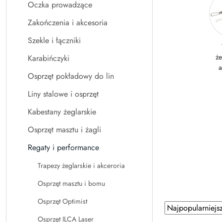
Oczka prowadzące
Zakończenia i akcesoria
Szekle i łączniki
że
Karabińczyki
a
Osprzęt pokładowy do lin
Liny stalowe i osprzęt
Kabestany żeglarskie
Osprzęt masztu i żagli
Regaty i performance
Trapezy żeglarskie i akceroria
Osprzęt masztu i bomu
Osprzęt Optimist
Zastosowano
Sortuj
według
sortowanie:
Osprzęt ILCA Laser