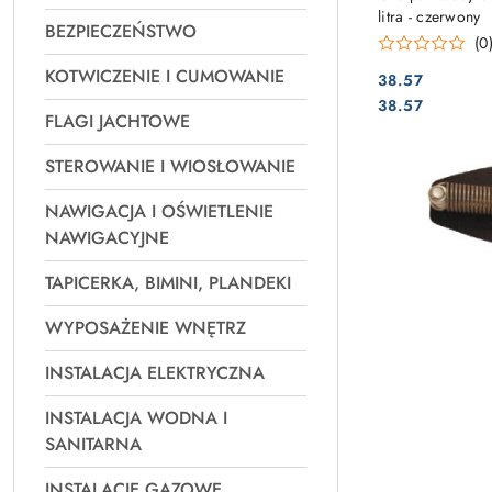
litra - czerwony
BEZPIECZEŃSTWO
(0
KOTWICZENIE I CUMOWANIE
38.57
Cena:
Cena:
38.57
FLAGI JACHTOWE
STEROWANIE I WIOSŁOWANIE
NAWIGACJA I OŚWIETLENIE
NAWIGACYJNE
TAPICERKA, BIMINI, PLANDEKI
WYPOSAŻENIE WNĘTRZ
INSTALACJA ELEKTRYCZNA
INSTALACJA WODNA I
SANITARNA
INSTALACJE GAZOWE