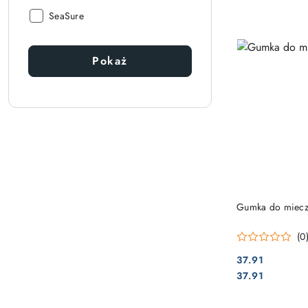
Producent:
SeaSure
Pokaż
Gumka do miecza
(0
37.91
Cena:
Cena:
37.91