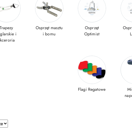
Trapezy
Osprzęt masztu
Osprzęt
Ospr
glarskie i
i bomu
Optimist
L
kceroria
Flagi Regatowe
Mi
nap