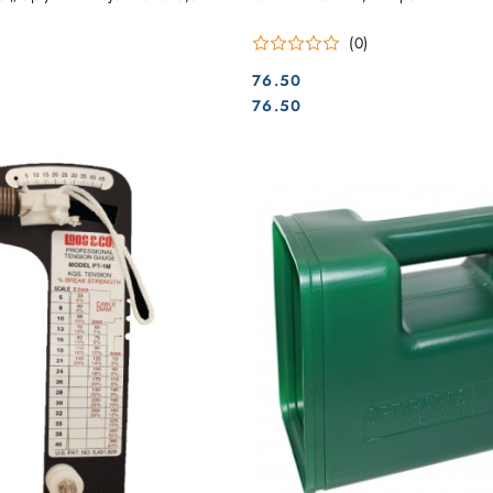
)
(0)
76.50
Cena:
Cena:
76.50