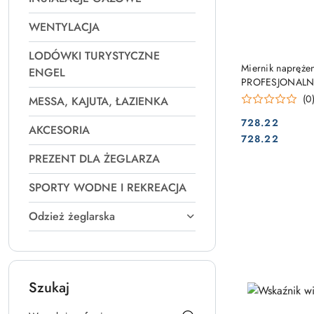
WENTYLACJA
LODÓWKI TURYSTYCZNE
Miernik napręże
ENGEL
PROFESJONALN
(0
MESSA, KAJUTA, ŁAZIENKA
728.22
AKCESORIA
Cena:
Cena:
728.22
PREZENT DLA ŻEGLARZA
SPORTY WODNE I REKREACJA
Odzież żeglarska
Szukaj