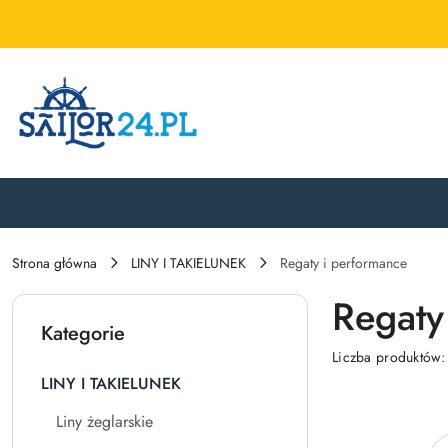
Przejdź do treści głównej
Przejdź do wyszukiwarki
Przejdź do moje konto
Przejdź do menu głównego
Przejdź do stopki
Strona główna
LINY I TAKIELUNEK
Regaty i performance
Regaty
Kategorie
Liczba produktów
LINY I TAKIELUNEK
Liny żeglarskie