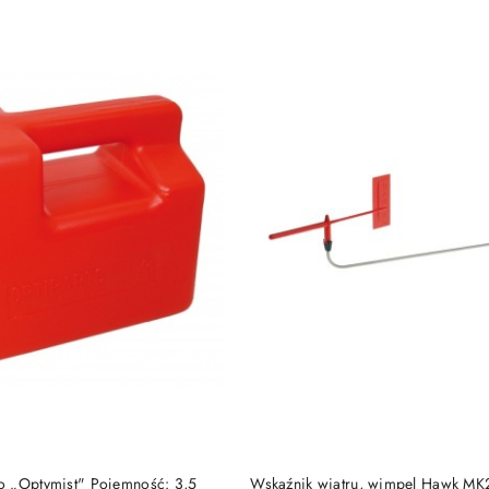
e.
DO KOSZYKA
DO KOSZYKA
o „Optymist" Pojemność: 3,5
Wskaźnik wiatru, wimpel Hawk MK