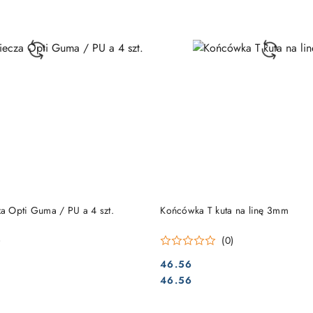
DO KOSZYKA
DO KOSZYKA
 Opti Guma / PU a 4 szt.
Końcówka T kuta na linę 3mm
)
(0)
46.56
Cena:
Cena:
46.56