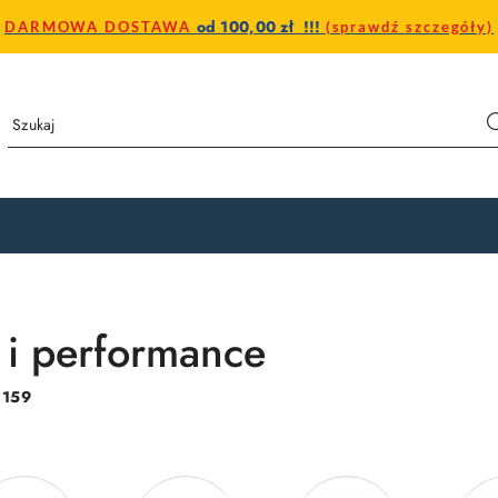
od 100,00 zł !!!
DARMOWA DOSTAWA
(sprawdź szczegóły)
 i performance
:
159