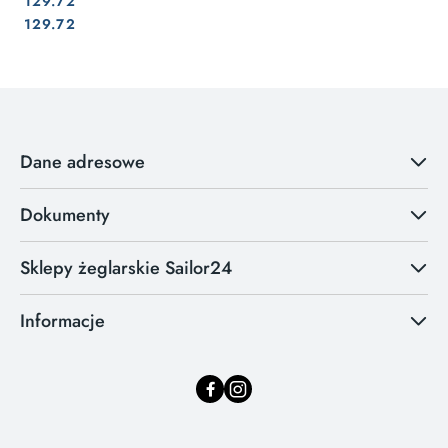
129.72
Cena:
Cena:
129.72
Dane adresowe
Dokumenty
Sklepy żeglarskie Sailor24
Informacje