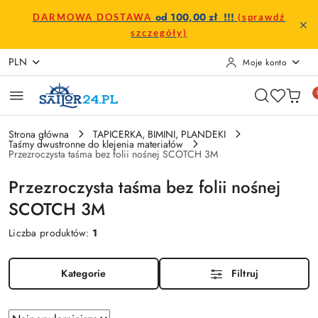
Przejdź do treści głównej
Przejdź do wyszukiwarki
Przejdź do moje konto
Przejdź do menu głównego
Przejdź do stopki
od 100,00 zł !!!
DARMOWA DOSTAWA
(sprawdź
szczegóły)
PLN
Moje konto
Strona główna
TAPICERKA, BIMINI, PLANDEKI
Taśmy dwustronne do klejenia materiałów
Przezroczysta taśma bez folii nośnej SCOTCH 3M
Przezroczysta taśma bez folii nośnej
SCOTCH 3M
Liczba produktów:
1
Kategorie
Filtruj
Zastosowano
Sortuj