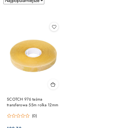
według
sortowanie:
Najpopularniejsze.
SCOTCH 976 taśma
transferowa 55m rolka 12mm
(0)