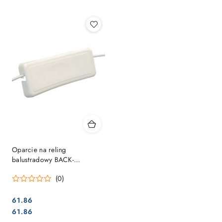
Najpopularniejsze.
Oparcie na reling
balustradowy BACK-
SUPPORTER
(0)
61.86
Cena:
Cena:
61.86