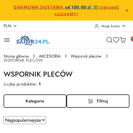
Przejdź do treści głównej
Przejdź do wyszukiwarki
Przejdź do moje konto
Przejdź do menu głównego
Przejdź do stopki
od 100,00 zł !!!
DARMOWA DOSTAWA
(sprawdź
szczegóły)
PLN
Moje konto
Strona główna
AKCESORIA
Wspornik pleców
WSPORNIK PLECÓW
WSPORNIK PLECÓW
Liczba produktów:
1
Kategorie
Filtruj
Zastosowano
Sortuj
według
sortowanie: