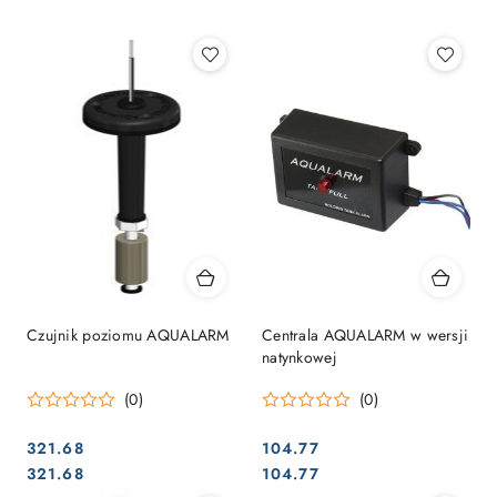
Najpopularniejsze.
Czujnik poziomu AQUALARM
Centrala AQUALARM w wersji
natynkowej
(0)
(0)
321.68
104.77
Cena:
Cena:
Cena:
Cena:
321.68
104.77