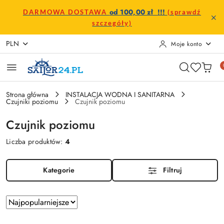
Przejdź do treści głównej
Przejdź do wyszukiwarki
Przejdź do moje konto
Przejdź do menu głównego
Przejdź do stopki
od 100,00 zł !!!
DARMOWA DOSTAWA
(sprawdź
szczegóły)
PLN
Moje konto
Strona główna
INSTALACJA WODNA I SANITARNA
Czujniki poziomu
Czujnik poziomu
Czujnik poziomu
Liczba produktów:
4
Kategorie
Filtruj
Zastosowano
Sortuj
według
sortowanie: