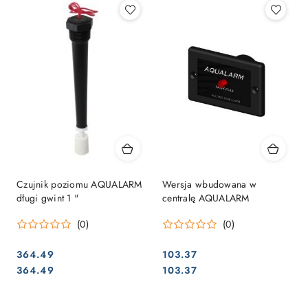
Czujnik poziomu AQUALARM
Wersja wbudowana w
długi gwint 1 "
centralę AQUALARM
(0)
(0)
364.49
103.37
Cena:
Cena:
Cena:
Cena:
364.49
103.37