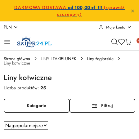
Przejdź do treści głównej
Przejdź do wyszukiwarki
Przejdź do moje konto
Przejdź do menu głównego
Przejdź do stopki
od 100,00 zł !!!
DARMOWA DOSTAWA
(sprawdź
szczegóły)
PLN
Moje konto
Strona główna
LINY I TAKIELUNEK
Liny żeglarskie
Liny kotwiczne
Liny kotwiczne
Liczba produktów:
25
Kategorie
Filtruj
Zastosowano
Sortuj
według
sortowanie: