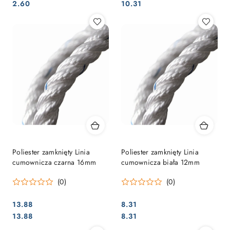
Cena:
Cena:
Cena:
Cena:
2.60
10.31
Poliester zamknięty Linia
Poliester zamknięty Linia
cumownicza czarna 16mm
cumownicza biała 12mm
(0)
(0)
13.88
8.31
Cena:
Cena:
Cena:
Cena:
13.88
8.31