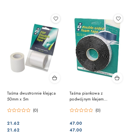
Najpopularniejsze.
Taśma dwustronnie klejąca
Taśma piankowa z
50mm x 5m
podwójnym klejem
1mmx19mmx5m czarny
(0)
(0)
21.62
47.00
Cena:
Cena:
Cena:
Cena:
21.62
47.00