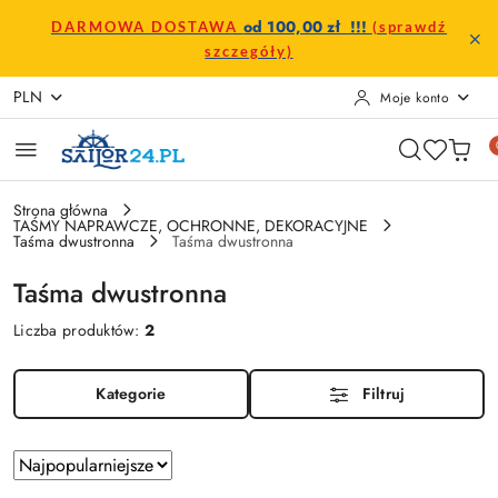
Przejdź do treści głównej
Przejdź do wyszukiwarki
Przejdź do moje konto
Przejdź do menu głównego
Przejdź do stopki
od 100,00 zł !!!
DARMOWA DOSTAWA
(sprawdź
szczegóły)
PLN
Moje konto
Strona główna
TAŚMY NAPRAWCZE, OCHRONNE, DEKORACYJNE
Taśma dwustronna
Taśma dwustronna
Taśma dwustronna
Liczba produktów:
2
Kategorie
Filtruj
Zastosowano
Sortuj
według
sortowanie: