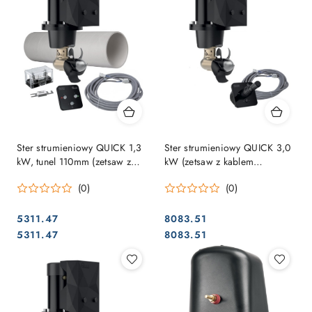
Ster strumieniowy QUICK 1,3
Ster strumieniowy QUICK 3,0
kW, tunel 110mm (zetsaw z
kW (zetsaw z kablem
kablem sterującym, tunelem,
sterującym i joystick)
(0)
(0)
bezpiecznikiem i panelem
sterowania)
5311.47
8083.51
Cena:
Cena:
Cena:
Cena:
5311.47
8083.51