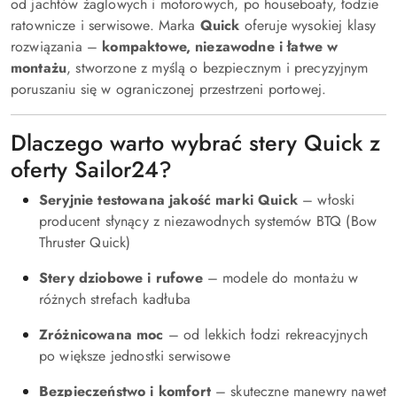
od jachtów żaglowych i motorowych, po houseboaty, łodzie
ratownicze i serwisowe. Marka
Quick
oferuje wysokiej klasy
rozwiązania –
kompaktowe, niezawodne i łatwe w
montażu
, stworzone z myślą o bezpiecznym i precyzyjnym
poruszaniu się w ograniczonej przestrzeni portowej.
Dlaczego warto wybrać stery Quick z
oferty Sailor24?
Seryjnie testowana jakość marki Quick
– włoski
producent słynący z niezawodnych systemów BTQ (Bow
Thruster Quick)
Stery dziobowe i rufowe
– modele do montażu w
różnych strefach kadłuba
Zróżnicowana moc
– od lekkich łodzi rekreacyjnych
po większe jednostki serwisowe
Bezpieczeństwo i komfort
– skuteczne manewry nawet