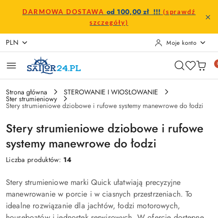
Przejdź do treści głównej
Przejdź do wyszukiwarki
Przejdź do moje konto
Przejdź do menu głównego
Przejdź do stopki
od 100,00 zł !!!
DARMOWA DOSTAWA
(sprawdź
szczegóły)
PLN
Moje konto
Strona główna
STEROWANIE I WIOSŁOWANIE
Ster strumieniowy
Stery strumieniowe dziobowe i rufowe systemy manewrowe do łodzi
Stery strumieniowe dziobowe i rufowe
systemy manewrowe do łodzi
Liczba produktów:
14
Stery strumieniowe marki Quick ułatwiają precyzyjne
manewrowanie w porcie i w ciasnych przestrzeniach. To
idealne rozwiązanie dla jachtów, łodzi motorowych,
houseboatów i jednostek serwisowych. W ofercie dostępne