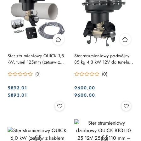
Ster strumieniowy QUICK 1,5
Ster strumieniowy podwójny
kW, tunel 125mm (zetsaw z
85 kg 4,3 kW 12V do tunelu
kablem sterującym, tunelem,
Ø185 mm
(0)
(0)
bezpiecznikiem i panelem
sterowania)
5893.01
9600.00
Cena:
Cena:
Cena:
Cena:
5893.01
9600.00