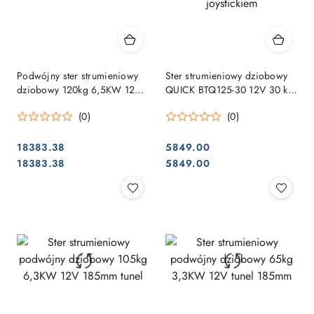
Podwójny ster strumieniowy
Ster strumieniowy dziobowy
dziobowy 120kg 6,5KW 12V
QUICK BTQ125-30 12V 30 kg
tunel 250mm
125 mm – zestaw z tunelem i
(0)
(0)
joystickiem
18383.38
5849.00
Cena:
Cena:
Cena:
Cena:
18383.38
5849.00