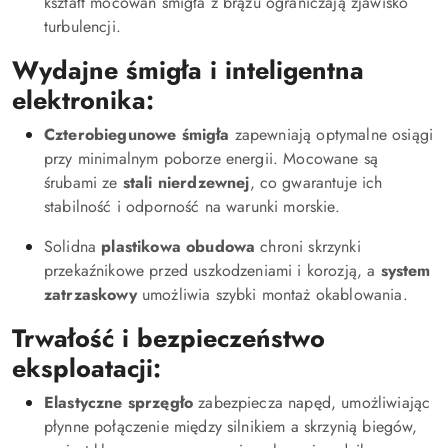
kształt mocowań śmigła z brązu ograniczają zjawisko
turbulencji.
Wydajne śmigła i inteligentna
elektronika:
Czterobiegunowe śmigła
zapewniają optymalne osiągi
przy minimalnym poborze energii. Mocowane są
śrubami ze
stali nierdzewnej
, co gwarantuje ich
stabilność i odporność na warunki morskie.
Solidna
plastikowa obudowa
chroni skrzynki
przekaźnikowe przed uszkodzeniami i korozją, a
system
zatrzaskowy
umożliwia szybki montaż okablowania.
Trwałość i bezpieczeństwo
eksploatacji:
Elastyczne sprzęgło
zabezpiecza napęd, umożliwiając
płynne połączenie między silnikiem a skrzynią biegów,