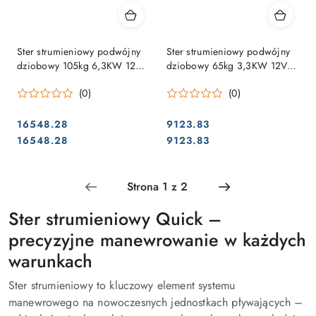
Ster strumieniowy podwójny
Ster strumieniowy podwójny
dziobowy 105kg 6,3KW 12V
dziobowy 65kg 3,3KW 12V
185mm tunel
tunel 185mm
(0)
(0)
16548.28
9123.83
Cena:
Cena:
Cena:
Cena:
16548.28
9123.83
Ster strumieniowy Quick –
precyzyjne manewrowanie w każdych
warunkach
Ster strumieniowy to kluczowy element systemu
manewrowego na nowoczesnych jednostkach pływających –