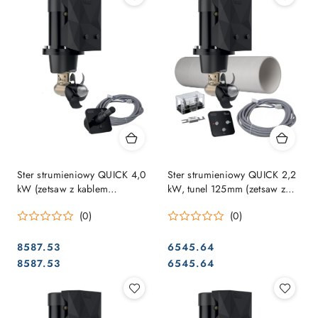
Ster strumieniowy QUICK 4,0
Ster strumieniowy QUICK 2,2
kW (zetsaw z kablem
kW, tunel 125mm (zetsaw z
sterującym i joystick)
kablem sterującym, tunelem,
(0)
(0)
bezpiecznikiem i panelem
sterowania)
8587.53
6545.64
Cena:
Cena:
Cena:
Cena:
8587.53
6545.64