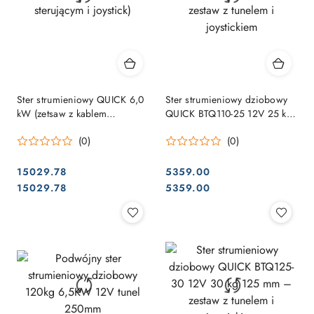
Ster strumieniowy QUICK 6,0
Ster strumieniowy dziobowy
kW (zetsaw z kablem
QUICK BTQ110-25 12V 25 kg
sterującym i joystick)
110 mm – zestaw z tunelem i
(0)
(0)
joystickiem
15029.78
5359.00
Cena:
Cena:
Cena:
Cena:
15029.78
5359.00