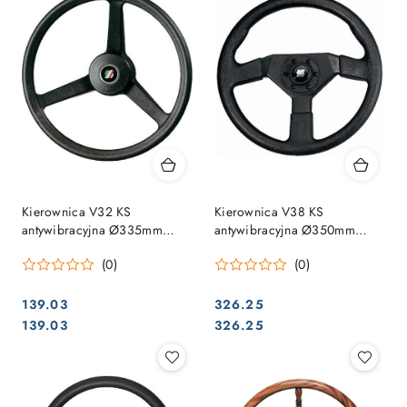
Kierownica V32 KS
Kierownica V38 KS
antywibracyjna Ø335mm
antywibracyjna Ø350mm
CZARNA
CZARNA
(0)
(0)
139.03
326.25
Cena:
Cena:
Cena:
Cena:
139.03
326.25