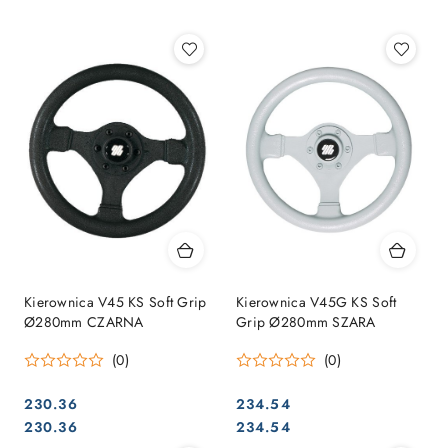
Najpopularniejsze.
Kierownica V45 KS Soft Grip
Kierownica V45G KS Soft
Ø280mm CZARNA
Grip Ø280mm SZARA
(0)
(0)
230.36
234.54
Cena:
Cena:
Cena:
Cena:
230.36
234.54