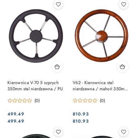
Kierownica V-70 5 szprych
V62 - Kierownica stal
350mm stal nierdzewna / PU
nierdzewna / mahoń 350mm
5 Sp.
(0)
(0)
499.49
810.93
Cena:
Cena:
Cena:
Cena:
499.49
810.93