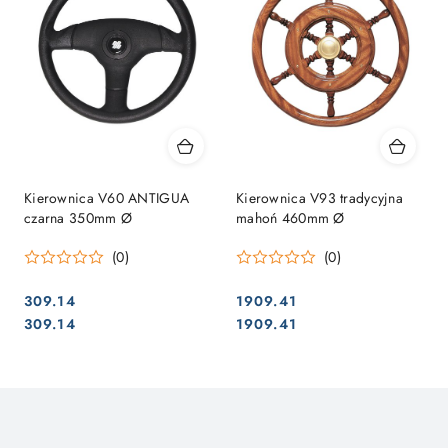
Kierownica V60 ANTIGUA
Kierownica V93 tradycyjna
czarna 350mm Ø
mahoń 460mm Ø
(0)
(0)
309.14
1909.41
Cena:
Cena:
Cena:
Cena:
309.14
1909.41