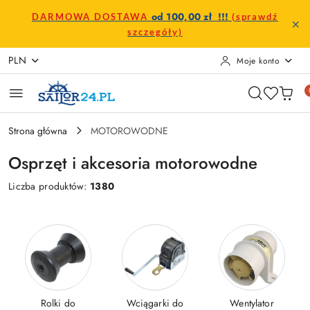
Przejdź do treści głównej
Przejdź do wyszukiwarki
Przejdź do moje konto
Przejdź do menu głównego
Przejdź do stopki
od 100,00 zł !!!
DARMOWA DOSTAWA
(sprawdź
szczegóły)
PLN
Moje konto
Strona główna
MOTOROWODNE
Osprzęt i akcesoria motorowodne
Liczba produktów:
1380
Rolki do
Wciągarki do
Wentylator