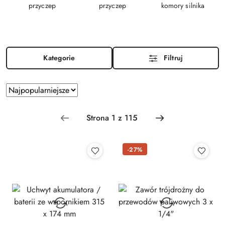
przyczep
przyczep
komory silnika
Kategorie
Filtruj
Zastosowano
Sortuj
według
sortowanie:
Najpopularniejsze.
-27%