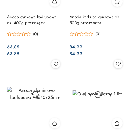
Anoda cynkowa kadłubowa
Anoda kadłuba cynkowa ok.
ok. 400g prostokątna
500g prostokątna
95x40x25mm
120x46x23mm
(0)
(0)
63.85
84.99
Cena:
Cena:
Cena:
Cena:
63.85
84.99