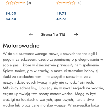
(0)
(0)
84.60
49.73
Cena:
Cena:
Cena:
Cena:
84.60
49.73
Motorowodne
W dobie zaawansowanego rozwoju nowych technologii i
pogoni za sukcesem, często zapominamy o pielęgnowaniu w
sobie pasji, które w dzieciństwie przynosiły nam spełnienie.
Śpiew, taniec, gra w szachy, a może ekstremalne hobby tj.
skoki ze spadochronem – to wszystko sprawiało, że z
naszych dziecięcych twarzy nigdy nie schodził uśmiech.
Miłośnicy adrenaliny, lubujący się w rywalizacjach na wodzie,
często uprawiają tzw. sporty motorowodne. Mogą to być
wyścigi na łodziach otwartych, sportowych, narciarstwo
wodne lub prozaiczne morskie wojaże. W przypadku łodzi