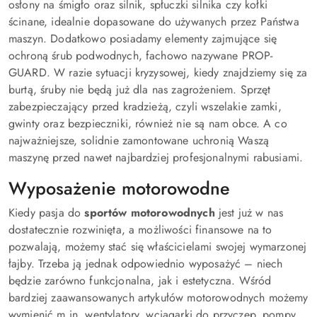
osłony na śmigło oraz silnik, spłuczki silnika czy kołki
ścinane, idealnie dopasowane do używanych przez Państwa
maszyn. Dodatkowo posiadamy elementy zajmujące się
ochroną śrub podwodnych, fachowo nazywane PROP-
GUARD. W razie sytuacji kryzysowej, kiedy znajdziemy się za
burtą, śruby nie będą już dla nas zagrożeniem. Sprzęt
zabezpieczający przed kradzieżą, czyli wszelakie zamki,
gwinty oraz bezpieczniki, również nie są nam obce. A co
najważniejsze, solidnie zamontowane uchronią Waszą
maszynę przed nawet najbardziej profesjonalnymi rabusiami.
Wyposażenie motorowodne
Kiedy pasja do
sportów motorowodnych
jest już w nas
dostatecznie rozwinięta, a możliwości finansowe na to
pozwalają, możemy stać się właścicielami swojej wymarzonej
łajby. Trzeba ją jednak odpowiednio wyposażyć – niech
będzie zarówno funkcjonalna, jak i estetyczna. Wśród
bardziej zaawansowanych artykułów motorowodnych możemy
wymienić m.in. wentylatory, wciągarki do przyczep, pompy