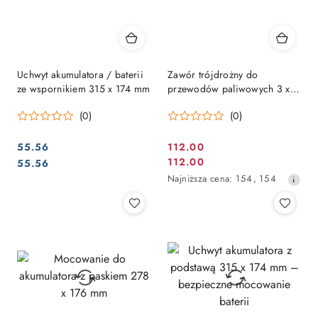
Uchwyt akumulatora / baterii
Zawór trójdrożny do
ze wspornikiem 315 x 174 mm
przewodów paliwowych 3 x
1/4"
(0)
(0)
55.56
112.00
Cena
Cena:
Cena:
112.00
55.56
Cena
promocyjna:
Najniższa
Najniższa cena:
154
,
154
promocyjna:
cena
z
30
dni
przed
obniżką