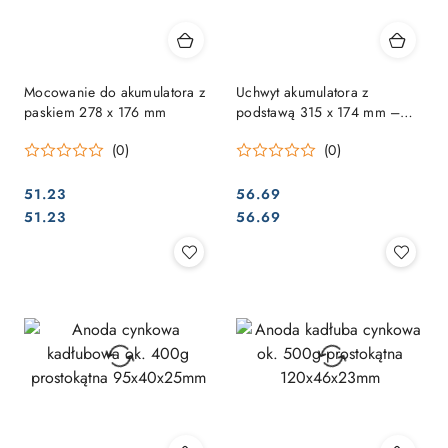
Mocowanie do akumulatora z
Uchwyt akumulatora z
paskiem 278 x 176 mm
podstawą 315 x 174 mm –
bezpieczne mocowanie
(0)
(0)
baterii
51.23
56.69
Cena:
Cena:
Cena:
Cena:
51.23
56.69