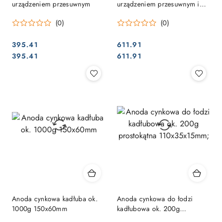
urządzeniem przesuwnym
urządzeniem przesuwnym i
obrotową głowicą
(0)
(0)
395.41
611.91
Cena:
Cena:
Cena:
Cena:
395.41
611.91
Anoda cynkowa kadłuba ok.
Anoda cynkowa do łodzi
1000g 150x60mm
kadłubowa ok. 200g
prostokątna 110x35x15mm;