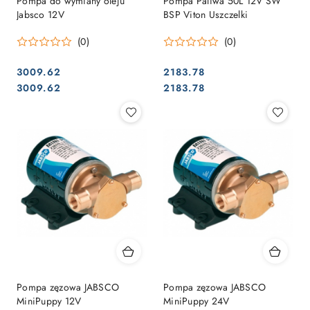
Pompa do wymiany oleju
Pompa Paliwa 50L 12V SW
Jabsco 12V
BSP Viton Uszczelki
(0)
(0)
3009.62
2183.78
Cena:
Cena:
Cena:
Cena:
3009.62
2183.78
Pompa zęzowa JABSCO
Pompa zęzowa JABSCO
MiniPuppy 12V
MiniPuppy 24V