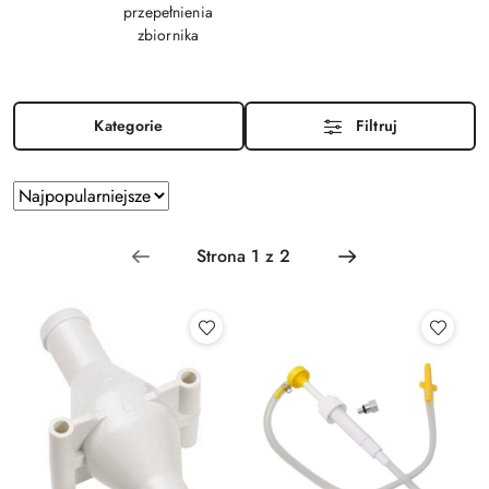
przepełnienia
zbiornika
Kategorie
Filtruj
Zastosowano
Sortuj
według
sortowanie:
Najpopularniejsze.