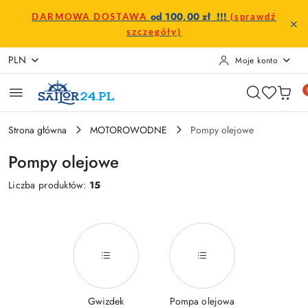
Przejdź do treści głównej
Przejdź do wyszukiwarki
Przejdź do moje konto
Przejdź do menu głównego
Przejdź do stopki
od 100,00 zł !!!
DARMOWA DOSTAWA
(sprawdź
szczegóły)
PLN
Moje konto
Strona główna
MOTOROWODNE
Pompy olejowe
Pompy olejowe
Liczba produktów:
15
Gwizdek
Pompa olejowa