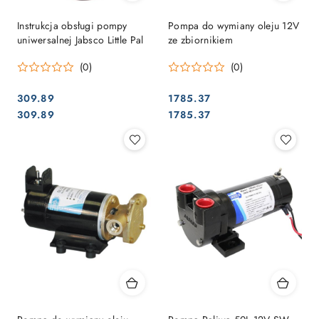
Instrukcja obsługi pompy
Pompa do wymiany oleju 12V
uniwersalnej Jabsco Little Pal
ze zbiornikiem
(0)
(0)
309.89
1785.37
Cena:
Cena:
Cena:
Cena:
309.89
1785.37