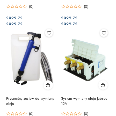
(0)
(0)
2099.72
2099.72
Cena:
Cena:
Cena:
Cena:
2099.72
2099.72
Przenośny zestaw do wymiany
System wymiany oleju Jabsco
oleju
12V
(0)
(0)