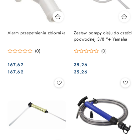
Alarm przepełnienia zbiornika
Zestaw pompy oleju do części
podwodnej 3/8 "+ Yamaha
(0)
(0)
167.62
35.26
Cena:
Cena:
Cena:
Cena:
167.62
35.26