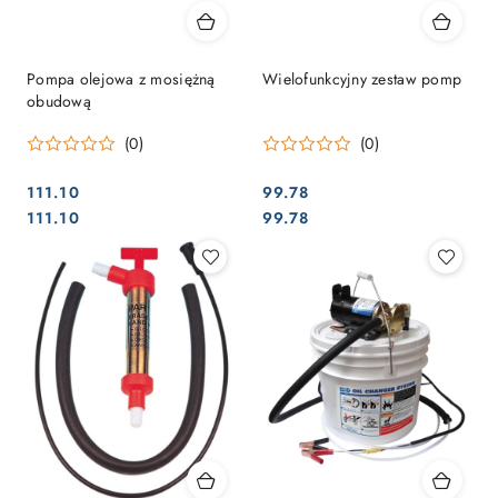
Pompa olejowa z mosiężną
Wielofunkcyjny zestaw pomp
obudową
(0)
(0)
111.10
99.78
Cena:
Cena:
Cena:
Cena:
111.10
99.78