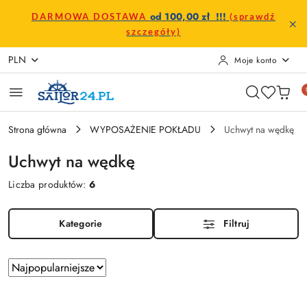
Przejdź do treści głównej
Przejdź do wyszukiwarki
Przejdź do moje konto
Przejdź do menu głównego
Przejdź do stopki
od 100,00 zł !!!
DARMOWA DOSTAWA
(sprawdź
szczegóły)
PLN
Moje konto
Strona główna
WYPOSAŻENIE POKŁADU
Uchwyt na wędkę
Uchwyt na wędkę
Liczba produktów:
6
Kategorie
Filtruj
Zastosowano
Sortuj
według
sortowanie:
Najpopularniejsze.