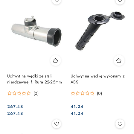
Uchwyt na wędki ze stali
Uchwyt na wędkę wykonany z
nierdzewnej f. Rura 22-25mm
ABS
(0)
(0)
267.48
41.24
Cena:
Cena:
Cena:
Cena:
267.48
41.24