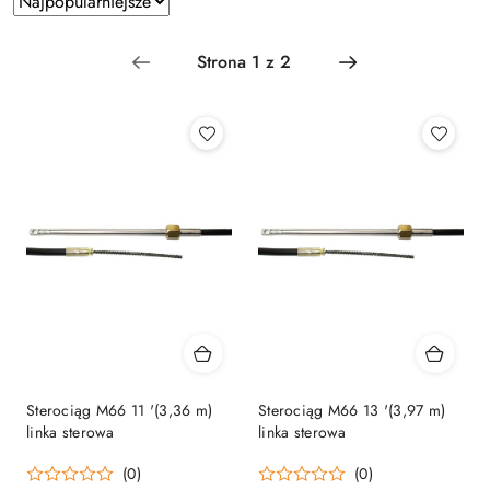
według
sortowanie:
Najpopularniejsze.
Sterociąg M66 11 '(3,36 m)
Sterociąg M66 13 '(3,97 m)
linka sterowa
linka sterowa
(0)
(0)