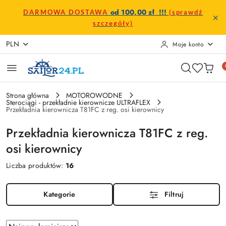
Przejdź do treści głównej
Przejdź do wyszukiwarki
Przejdź do moje konto
Przejdź do menu głównego
Przejdź do stopki
od 100,00 zł !!!
DARMOWA DOSTAWA
(sprawdź
szczegóły)
PLN
Moje konto
Strona główna
MOTOROWODNE
Sterociągi - przekładnie kierownicze ULTRAFLEX
Przekładnia kierownicza T81FC z reg. osi kierownicy
Przekładnia kierownicza T81FC z reg.
osi kierownicy
Liczba produktów:
16
Kategorie
Filtruj
Zastosowano
Sortuj