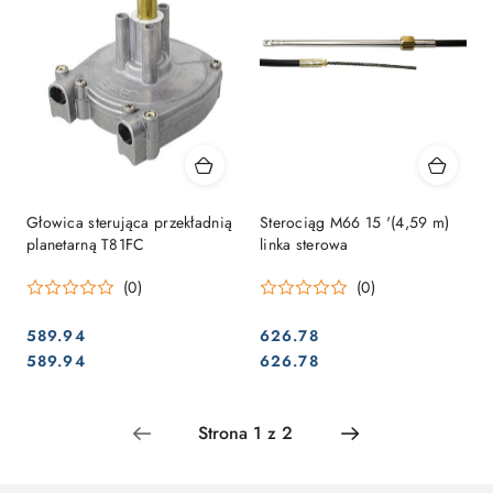
Głowica sterująca przekładnią
Sterociąg M66 15 '(4,59 m)
planetarną T81FC
linka sterowa
(0)
(0)
589.94
626.78
Cena:
Cena:
Cena:
Cena:
589.94
626.78