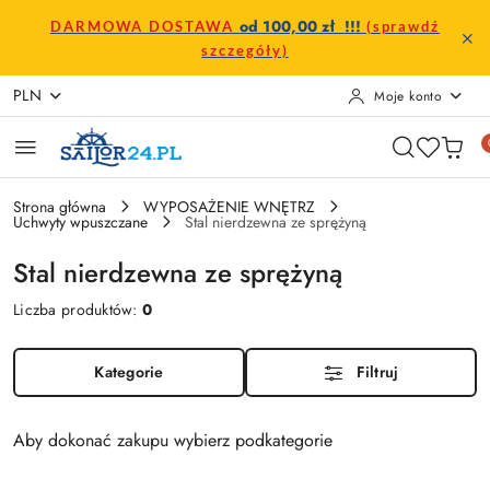
Przejdź do treści głównej
Przejdź do wyszukiwarki
Przejdź do moje konto
Przejdź do menu głównego
Przejdź do stopki
od 100,00 zł !!!
DARMOWA DOSTAWA
(sprawdź
szczegóły)
PLN
Moje konto
Strona główna
WYPOSAŻENIE WNĘTRZ
Uchwyty wpuszczane
Stal nierdzewna ze sprężyną
Stal nierdzewna ze sprężyną
Liczba produktów:
0
Kategorie
Filtruj
Aby dokonać zakupu wybierz podkategorie