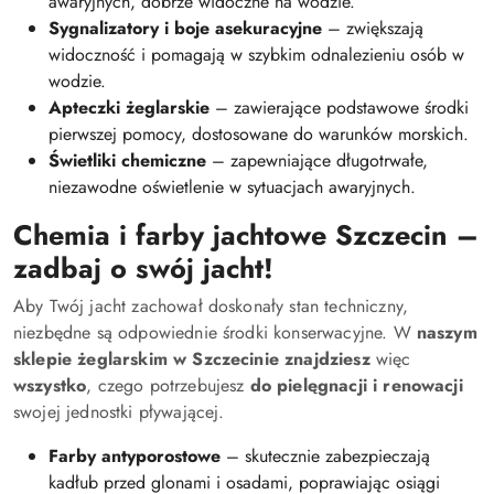
awaryjnych, dobrze widoczne na wodzie.
Sygnalizatory i boje asekuracyjne
– zwiększają
widoczność i pomagają w szybkim odnalezieniu osób w
wodzie.
Apteczki żeglarskie
– zawierające podstawowe środki
pierwszej pomocy, dostosowane do warunków morskich.
Świetliki chemiczne
– zapewniające długotrwałe,
niezawodne oświetlenie w sytuacjach awaryjnych.
Chemia i farby jachtowe Szczecin –
zadbaj o swój jacht!
Aby Twój jacht zachował doskonały stan techniczny,
niezbędne są odpowiednie środki konserwacyjne. W
naszym
sklepie żeglarskim w Szczecinie znajdziesz
więc
wszystko
, czego potrzebujesz
do pielęgnacji i renowacji
swojej jednostki pływającej.
Farby antyporostowe
– skutecznie zabezpieczają
kadłub przed glonami i osadami, poprawiając osiągi