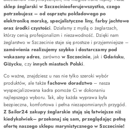
sklep żeglarski w Szczecinie
oferuje
wszystko, czego
potrzebujesz – od osprzętu pokładowego po
elektronikę morską, specjalistyczne liny, farby jachtowe
oraz środki czystości
. Działamy z myślą o żeglarzach,
którzy cenią profesjonalizm i niezawodność. Dzięki nam
żeglarstwo w Szczecinie staje się prostsze i przyjemniejsze –
zamówienia realizujemy szybko i dostarczamy pod
wskazany adres
, zarówno
w Szczecinie
, jak i
Gdańsku
,
Giżycku
, czy
innych miastach Polski
.
Co ważne, znajdziesz u nas nie tylko szeroki wybór
produktów, ale także
fachowe doradztwo
– nasza
wyspecjalizowana kadra pomoże Ci w dokonaniu
najlepszego wyboru. Tak, aby każda wyprawa była
bezpieczna, komfortowa i pełna niezapomnianych przygód.
Z Sailor24 zakupy żeglarskie stają się łatwiejsze niż
kiedykolwiek
– przekonaj się sam, przeglądając pełną
ofertę naszego sklepu marynistycznego w Szczecinie!