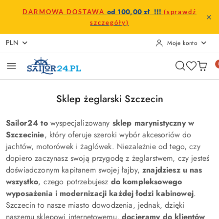
Przejdź do treści głównej
Przejdź do wyszukiwarki
Przejdź do moje konto
Przejdź do menu głównego
Przejdź do stopki
od 100,00 zł !!!
DARMOWA DOSTAWA
(sprawdź
szczegóły)
PLN
Moje konto
Sklep żeglarski Szczecin
Sailor24 to
wyspecjalizowany
sklep marynistyczny w
Szczecinie
, który oferuje szeroki wybór akcesoriów do
jachtów, motorówek i żaglówek. Niezależnie od tego, czy
dopiero zaczynasz swoją przygodę z żeglarstwem, czy jesteś
doświadczonym kapitanem swojej łajby,
znajdziesz u nas
wszystko
, czego potrzebujesz
do kompleksowego
wyposażenia i modernizacji każdej łodzi kabinowej
.
Szczecin to nasze miasto dowodzenia, jednak, dzięki
naszemu sklepowi internetowemu,
docieramy do klientów