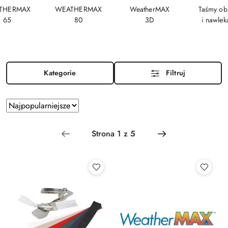
THERMAX
WEATHERMAX
WeatherMAX
Taśmy ob
65
80
3D
i nawlek
Kategorie
Filtruj
Zastosowano
Sortuj
według
sortowanie:
Najpopularniejsze.