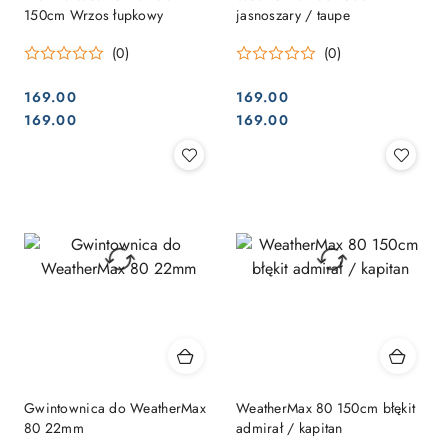
150cm Wrzos łupkowy
jasnoszary / taupe
(0)
(0)
169.00
169.00
Cena:
Cena:
Cena:
Cena:
169.00
169.00
Gwintownica do WeatherMax
WeatherMax 80 150cm błękit
80 22mm
admirał / kapitan