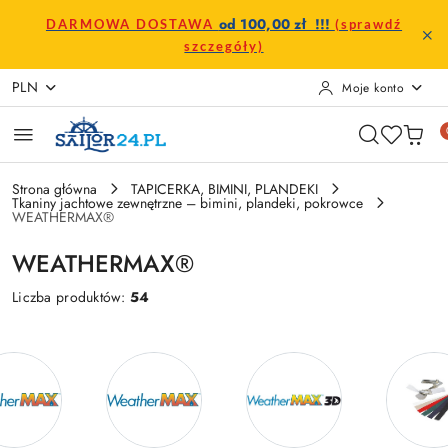
Przejdź do treści głównej
Przejdź do wyszukiwarki
Przejdź do moje konto
Przejdź do menu głównego
Przejdź do stopki
od 100,00 zł !!!
DARMOWA DOSTAWA
(sprawdź
szczegóły)
PLN
Moje konto
Strona główna
TAPICERKA, BIMINI, PLANDEKI
Tkaniny jachtowe zewnętrzne – bimini, plandeki, pokrowce
WEATHERMAX®
WEATHERMAX®
Liczba produktów:
54