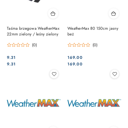
Taśma brzegowa WeatherMax
WeatherMax 80 150cm jasny
22mm zielony / leśny zielony
beż
(0)
(0)
9.31
169.00
Cena:
Cena:
Cena:
Cena:
9.31
169.00