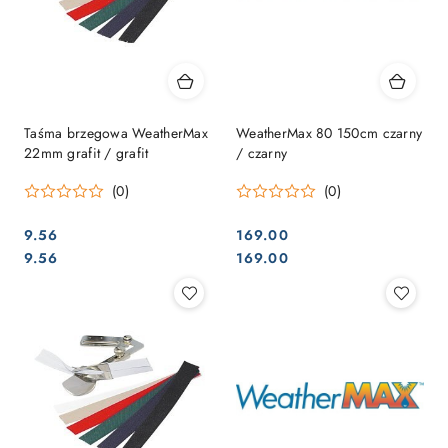
Taśma brzegowa WeatherMax
WeatherMax 80 150cm czarny
22mm grafit / grafit
/ czarny
(0)
(0)
9.56
169.00
Cena:
Cena:
Cena:
Cena:
9.56
169.00