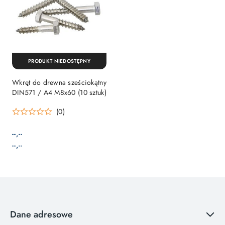
PRODUKT NIEDOSTĘPNY
Wkręt do drewna sześciokątny
DIN571 / A4 M8x60 (10 sztuk)
(0)
--,--
Cena:
Cena:
--,--
Dane adresowe