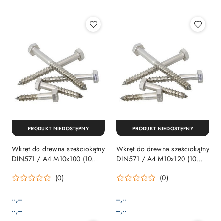
Najpopularniejsze.
PRODUKT NIEDOSTĘPNY
PRODUKT NIEDOSTĘPNY
Wkręt do drewna sześciokątny
Wkręt do drewna sześciokątny
DIN571 / A4 M10x100 (10
DIN571 / A4 M10x120 (10
sztuk)
sztuk)
(0)
(0)
--,--
--,--
Cena:
Cena:
Cena:
Cena:
--,--
--,--