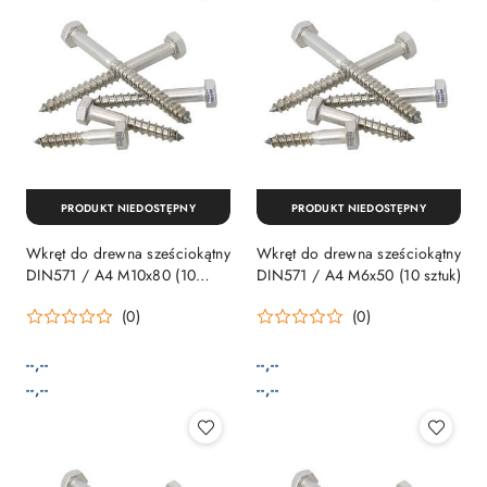
PRODUKT NIEDOSTĘPNY
PRODUKT NIEDOSTĘPNY
Wkręt do drewna sześciokątny
Wkręt do drewna sześciokątny
DIN571 / A4 M10x80 (10
DIN571 / A4 M6x50 (10 sztuk)
sztuk)
(0)
(0)
--,--
--,--
Cena:
Cena:
Cena:
Cena:
--,--
--,--