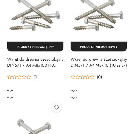
PRODUKT NIEDOSTĘPNY
PRODUKT NIEDOSTĘPNY
Wkręt do drewna sześciokątny
Wkręt do drewna sześciokątny
DIN571 / A4 M8x100 (10
DIN571 / A4 M8x40 (10 sztuk)
sztuk)
(0)
(0)
--,--
--,--
Cena:
Cena:
Cena:
Cena:
--,--
--,--