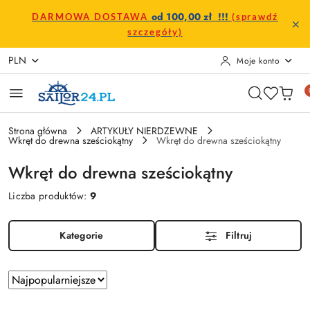
Przejdź do treści głównej
Przejdź do wyszukiwarki
Przejdź do moje konto
Przejdź do menu głównego
Przejdź do stopki
od 100,00 zł !!!
DARMOWA DOSTAWA
(sprawdź
szczegóły)
PLN
Moje konto
Strona główna
ARTYKUŁY NIERDZEWNE
Wkręt do drewna sześciokątny
Wkręt do drewna sześciokątny
Wkręt do drewna sześciokątny
Liczba produktów:
9
Kategorie
Filtruj
Zastosowano
Sortuj
według
sortowanie: