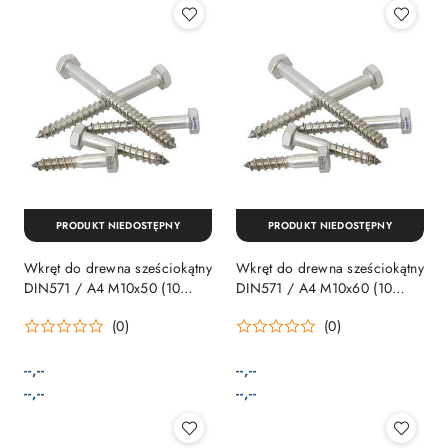
PRODUKT NIEDOSTĘPNY
PRODUKT NIEDOSTĘPNY
Wkręt do drewna sześciokątny
Wkręt do drewna sześciokątny
DIN571 / A4 M10x50 (10
DIN571 / A4 M10x60 (10
sztuk)
sztuk)
(0)
(0)
--,--
--,--
Cena:
Cena:
Cena:
Cena:
--,--
--,--