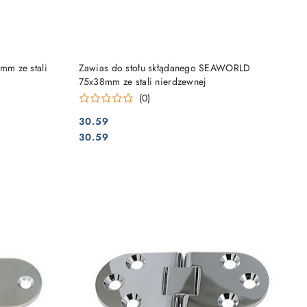
DO KOSZYKA
m ze stali
Zawias do stołu skłądanego SEAWORLD
75x38mm ze stali nierdzewnej
(0)
30.59
Cena:
Cena:
30.59