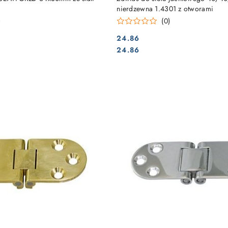
nierdzewna 1.4301 z otworami
)
(0)
24.86
Cena:
Cena:
24.86