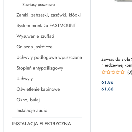
Zawiasy puszkowe
Zamki, zatrzaski, zasówki, kłódki
System montażu FASTMOUNT
Wysuwanie szuflad
Gniazda jaskółcze
Uchwyty podłogowe wpuszczane
Zawias do stoł
nierdzewnej komp
Stopień antypoślizgowy
(0
Uchwyty
61.86
Cena:
Cena:
Oświetlenie kabinowe
61.86
Okno, bulaj
Instalacje audio
INSTALACJA ELEKTRYCZNA