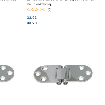
stali nierdzewnej
(0)
33.93
Cena:
Cena:
33.93