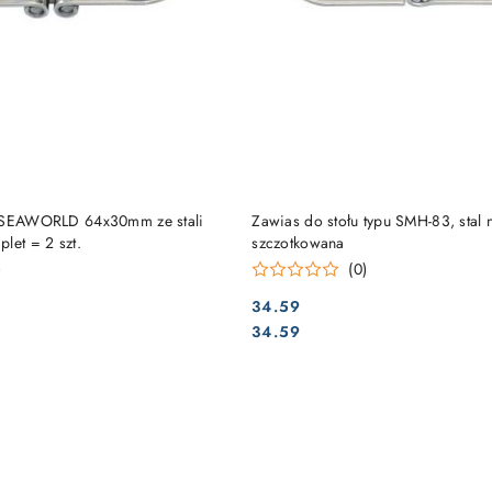
DO KOSZYKA
DO KOSZYKA
u SEAWORLD 64x30mm ze stali
Zawias do stołu typu SMH-83, stal
let = 2 szt.
szczotkowana
)
(0)
34.59
Cena:
Cena:
34.59