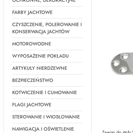
OCHRONNE, DEKORACYJNE
Najpopularniejsz
FARBY JACHTOWE
CZYSZCZENIE, POLEROWANIE I
KONSERWACJA JACHTÓW
MOTOROWODNE
WYPOSAŻENIE POKŁADU
ARTYKUŁY NIERDZEWNE
BEZPIECZEŃSTWO
KOTWICZENIE I CUMOWANIE
FLAGI JACHTOWE
STEROWANIE I WIOSŁOWANIE
NAWIGACJA I OŚWIETLENIE
Zawias do stoł