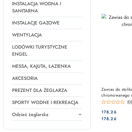
INSTALACJA WODNA I
SANITARNA
INSTALACJE GAZOWE
WENTYLACJA
LODÓWKI TURYSTYCZNE
ENGEL
MESSA, KAJUTA, ŁAZIENKA
AKCESORIA
Zawias do stolik
PREZENT DLA ŻEGLARZA
chromowanego 
SPORTY WODNE I REKREACJA
(0
178.26
Odzież żeglarska
Cena:
Cena:
178.26