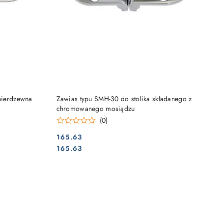
DO KOSZYKA
 nierdzewna
Zawias typu SMH-30 do stolika składanego z
chromowanego mosiądzu
(0)
165.63
Cena:
Cena:
165.63