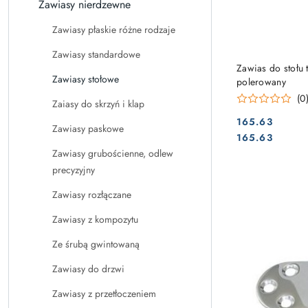
Zawiasy nierdzewne
Zawiasy płaskie różne rodzaje
Zawiasy standardowe
Zawias do stołu
Zawiasy stołowe
polerowany
(0
Zaiasy do skrzyń i klap
165.63
Zawiasy paskowe
Cena:
Cena:
165.63
Zawiasy grubościenne, odlew
precyzyjny
Zawiasy rozłączane
Zawiasy z kompozytu
Ze śrubą gwintowaną
Zawiasy do drzwi
Zawiasy z przetłoczeniem