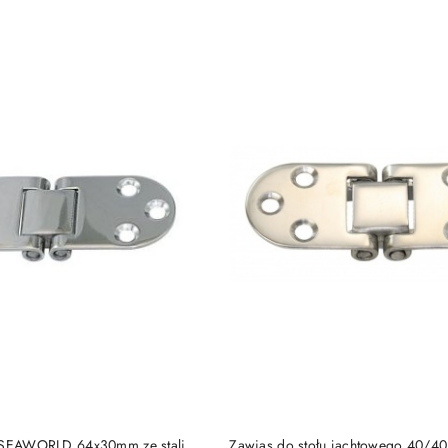
e.
DO KOSZYKA
DO KOSZYKA
u SEAWORLD 64x30mm ze stali
Zawias do stołu jachtowego 40/40