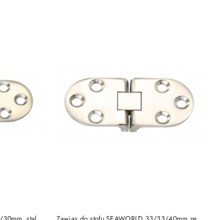
DO KOSZYKA
/30mm, stal
Zawias do stołu SEAWORLD 33/33/40mm ze