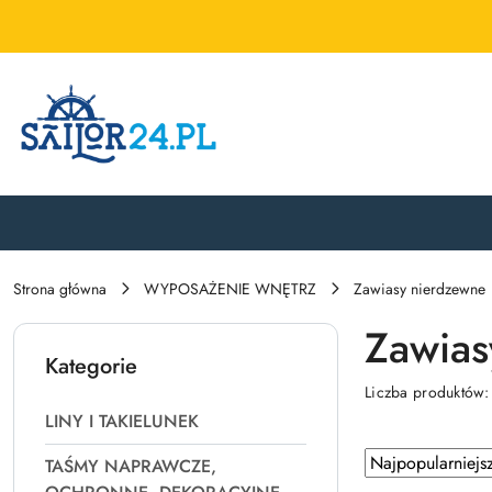
Przejdź do treści głównej
Przejdź do wyszukiwarki
Przejdź do moje konto
Przejdź do menu głównego
Przejdź do stopki
Strona główna
WYPOSAŻENIE WNĘTRZ
Zawiasy nierdzewne
Zawias
Kategorie
Liczba produktów
LINY I TAKIELUNEK
Zastosowano
Sortuj
TAŚMY NAPRAWCZE,
według
sortowanie: