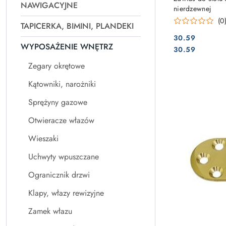
NAWIGACYJNE
nierdzewnej
(0
TAPICERKA, BIMINI, PLANDEKI
30.59
WYPOSAŻENIE WNĘTRZ
Cena:
Cena:
30.59
Zegary okrętowe
Kątowniki, narożniki
Sprężyny gazowe
Otwieracze włazów
Wieszaki
Uchwyty wpuszczane
Ogranicznik drzwi
Klapy, włazy rewizyjne
Zamek włazu