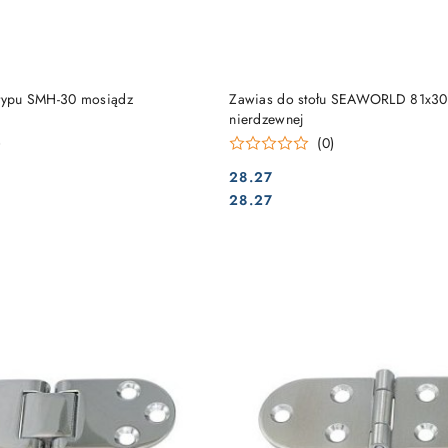
DO KOSZYKA
DO KOSZYKA
 typu SMH-30 mosiądz
Zawias do stołu SEAWORLD 81x30m
nierdzewnej
)
(0)
28.27
Cena:
Cena:
28.27