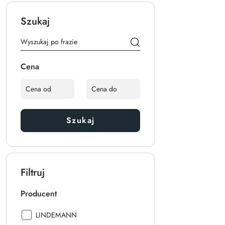
Szukaj
Cena
Szukaj
Filtruj
Producent
Producent:
LINDEMANN