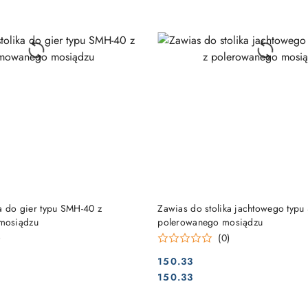
DO KOSZYKA
DO KOSZYKA
a do gier typu SMH-40 z
Zawias do stolika jachtowego typu
mosiądzu
polerowanego mosiądzu
)
(0)
150.33
Cena:
Cena:
150.33