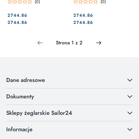
(0)
(0)
2744.86
2744.86
Cena:
Cena:
Cena:
Cena:
2744.86
2744.86
Dane adresowe
Dokumenty
Sklepy żeglarskie Sailor24
Informacje