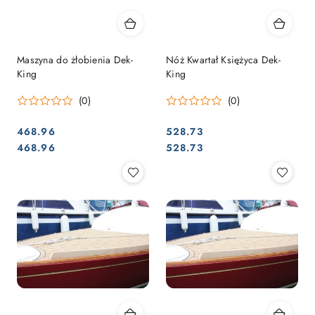
Maszyna do żłobienia Dek-
Nóż Kwartał Księżyca Dek-
King
King
(0)
(0)
468.96
528.73
Cena:
Cena:
Cena:
Cena:
468.96
528.73