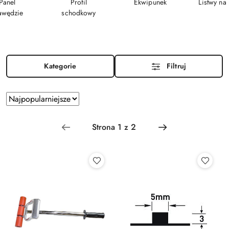
Panel
Profil
Ekwipunek
Listwy na
awędzie
schodkowy
Kategorie
Filtruj
Zastosowano
Sortuj
według
sortowanie:
Najpopularniejsze.