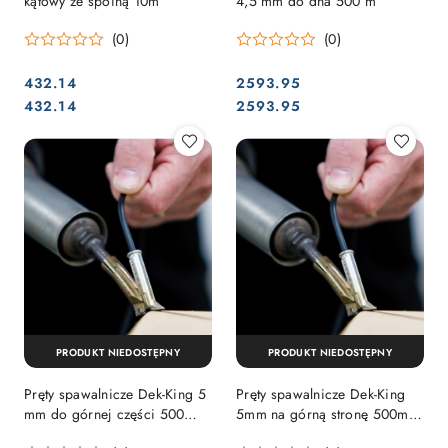
kątowy ze spoiną 10m
4,5 mm do dna 500 m
(0)
(0)
432.14
2593.95
Cena:
Cena:
Cena:
Cena:
432.14
2593.95
PRODUKT NIEDOSTĘPNY
PRODUKT NIEDOSTĘPNY
Pręty spawalnicze Dek-King 5
Pręty spawalnicze Dek-King
mm do górnej części 500
5mm na górną stronę 500m
metrów
kremowe