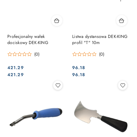
Profesjonalny wałek
Listwa dystansowa DEK-KING
dociskowy DEK-KING
profil "T" 10m
(0)
(0)
421.29
96.18
Cena:
Cena:
Cena:
Cena:
421.29
96.18