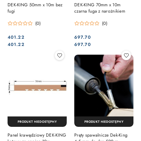
DEK-KING 50mm x 10m bez
DEK-KING 70mm x 10m
fugi
czarna fuga z narożnikiem
(0)
(0)
401.22
697.70
Cena:
Cena:
Cena:
Cena:
401.22
697.70
PRODUKT NIEDOSTĘPNY
PRODUKT NIEDOSTĘPNY
Panel krawędziowy DEK-KING
Pręty spawalnicze Dek-King