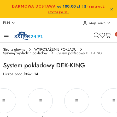
Przejdź do treści głównej
Przejdź do wyszukiwarki
Przejdź do moje konto
Przejdź do menu głównego
Przejdź do stopki
od 100,00 zł !!!
DARMOWA DOSTAWA
(sprawdź
szczegóły)
PLN
Moje konto
Strona główna
WYPOSAŻENIE POKŁADU
Systemy wykładzin pokładów
System pokładowy DEK-KING
System pokładowy DEK-KING
Liczba produktów:
14