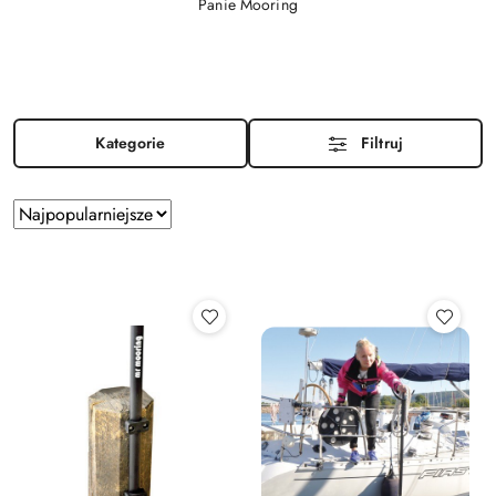
Panie Mooring
Kategorie
Filtruj
Zastosowano
Sortuj
według
sortowanie:
Najpopularniejsze.