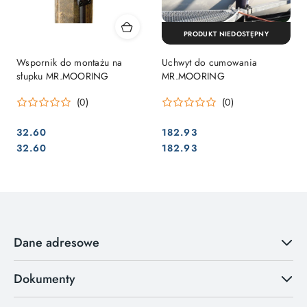
PRODUKT NIEDOSTĘPNY
Wspornik do montażu na
Uchwyt do cumowania
słupku MR.MOORING
MR.MOORING
(0)
(0)
32.60
182.93
Cena:
Cena:
Cena:
Cena:
32.60
182.93
Dane adresowe
Dokumenty