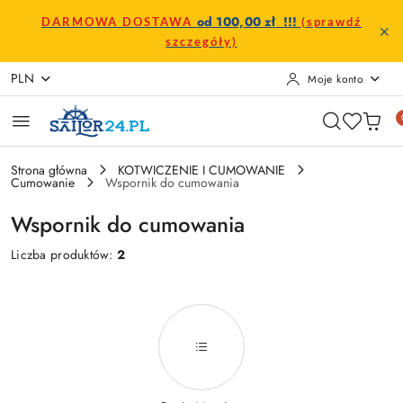
Przejdź do treści głównej
Przejdź do wyszukiwarki
Przejdź do moje konto
Przejdź do menu głównego
Przejdź do stopki
od 100,00 zł !!!
DARMOWA DOSTAWA
(sprawdź
szczegóły)
PLN
Moje konto
Strona główna
KOTWICZENIE I CUMOWANIE
Cumowanie
Wspornik do cumowania
Wspornik do cumowania
Liczba produktów:
2