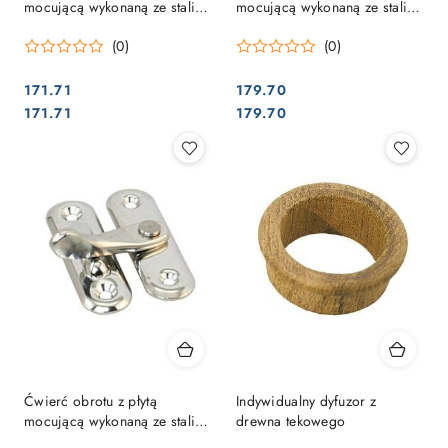
mocującą wykonaną ze stali
mocującą wykonaną ze stali
nierdzewnej
nierdzewnej
(0)
(0)
171.71
179.70
Cena:
Cena:
Cena:
Cena:
171.71
179.70
Ćwierć obrotu z płytą
Indywidualny dyfuzor z
mocującą wykonaną ze stali
drewna tekowego
nierdzewnej