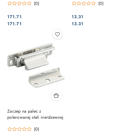
(0)
(0)
171.71
13.31
Cena:
Cena:
Cena:
Cena:
171.71
13.31
Zaczep na palec z
polerowanej stali nierdzewnej
(0)