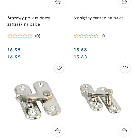
Brązowy poliamidowy
Mosiężny zaczep na palec
zatrzask na palce
(0)
(0)
16.95
15.63
Cena:
Cena:
Cena:
Cena:
16.95
15.63