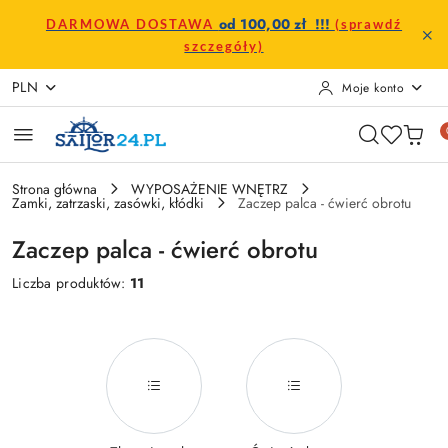
Przejdź do treści głównej
Przejdź do wyszukiwarki
Przejdź do moje konto
Przejdź do menu głównego
Przejdź do stopki
od 100,00 zł !!!
DARMOWA DOSTAWA
(sprawdź
szczegóły)
PLN
Moje konto
Strona główna
WYPOSAŻENIE WNĘTRZ
Zamki, zatrzaski, zasówki, kłódki
Zaczep palca - ćwierć obrotu
Zaczep palca - ćwierć obrotu
Liczba produktów:
11