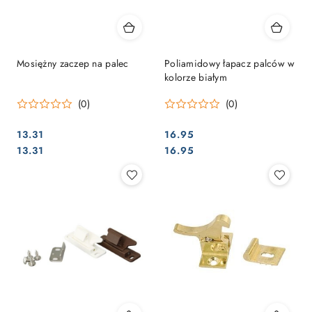
Mosiężny zaczep na palec
Poliamidowy łapacz palców w
kolorze białym
(0)
(0)
13.31
16.95
Cena:
Cena:
Cena:
Cena:
13.31
16.95