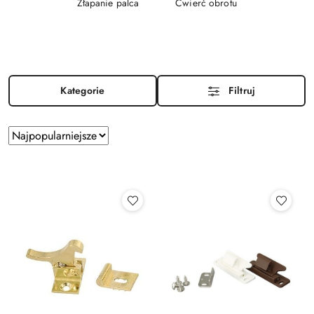
Złapanie palca
Ćwierć obrotu
Kategorie
Filtruj
Zastosowano
Sortuj
według
sortowanie:
Najpopularniejsze.