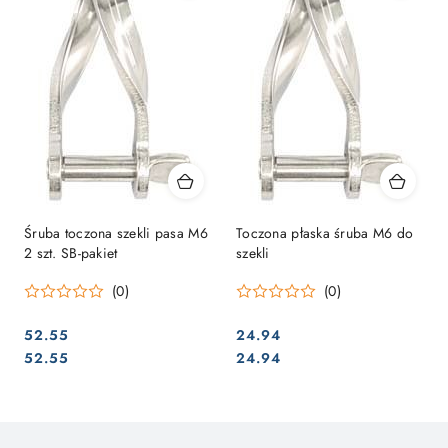
Śruba toczona szekli pasa M6
Toczona płaska śruba M6 do
2 szt. SB-pakiet
szekli
(0)
(0)
52.55
24.94
Cena:
Cena:
Cena:
Cena:
52.55
24.94