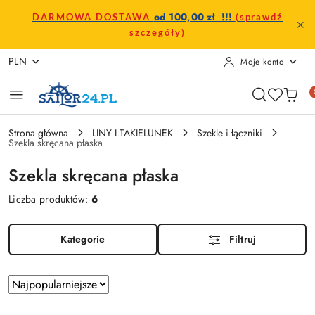
Przejdź do treści głównej
Przejdź do wyszukiwarki
Przejdź do moje konto
Przejdź do menu głównego
Przejdź do stopki
od 100,00 zł !!!
DARMOWA DOSTAWA
(sprawdź
szczegóły)
PLN
Moje konto
Strona główna
LINY I TAKIELUNEK
Szekle i łączniki
Szekla skręcana płaska
Szekla skręcana płaska
Liczba produktów:
6
Kategorie
Filtruj
Zastosowano
Sortuj
według
sortowanie: