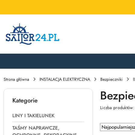
Przejdź do treści głównej
Przejdź do wyszukiwarki
Przejdź do moje konto
Przejdź do menu głównego
Przejdź do stopki
Strona główna
INSTALACJA ELEKTRYCZNA
Bezpieczniki
B
Bezpie
Kategorie
Liczba produktów
LINY I TAKIELUNEK
Zastosowano
Sortuj
TAŚMY NAPRAWCZE,
według
sortowanie: