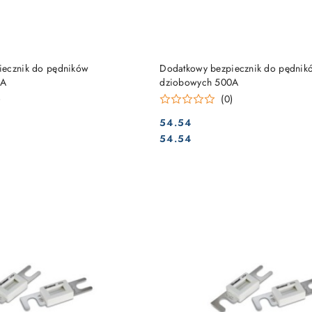
DO KOSZYKA
DO KOSZYKA
iecznik do pędników
Dodatkowy bezpiecznik do pędnik
0A
dziobowych 500A
)
(0)
54.54
Cena:
Cena:
54.54