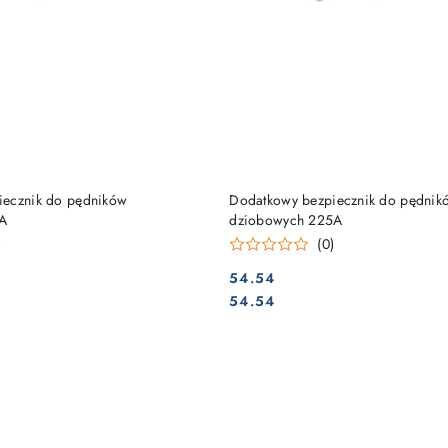
DO KOSZYKA
DO KOSZYKA
iecznik do pędników
Dodatkowy bezpiecznik do pędnik
A
dziobowych 225A
)
(0)
54.54
Cena:
Cena:
54.54