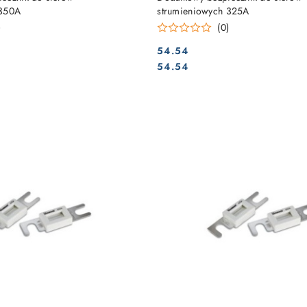
 350A
strumieniowych 325A
)
(0)
54.54
Cena:
Cena:
54.54