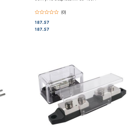
(0)
187.57
Cena:
Cena:
187.57