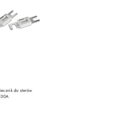
DO KOSZYKA
ecznik do sterów
 130A
)