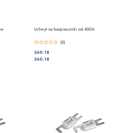
DO KOSZYKA
ów
Uchwyt na bezpieczniki od 400A
(0)
360.18
Cena:
Cena:
360.18