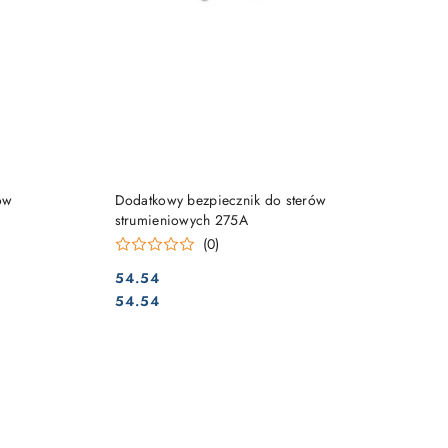
DO KOSZYKA
ów
Dodatkowy bezpiecznik do sterów
strumieniowych 275A
(0)
54.54
Cena:
Cena:
54.54