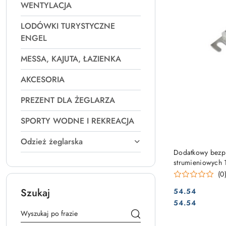
WENTYLACJA
LODÓWKI TURYSTYCZNE
ENGEL
MESSA, KAJUTA, ŁAZIENKA
AKCESORIA
PREZENT DLA ŻEGLARZA
SPORTY WODNE I REKREACJA
Odzież żeglarska
Dodatkowy bezpi
strumieniowych
(0
Szukaj
54.54
Cena:
Cena:
54.54