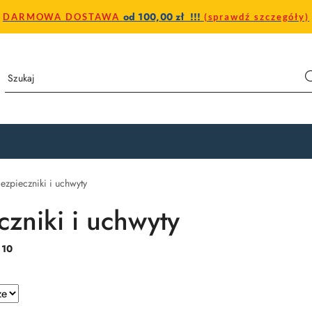
od 100,00 zł !!!
DARMOWA DOSTAWA
(sprawdź szczegóły)
ezpieczniki i uchwyty
czniki i uchwyty
:
10