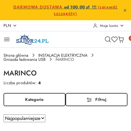
Przejdź do treści głównej
Przejdź do wyszukiwarki
Przejdź do moje konto
Przejdź do menu głównego
Przejdź do stopki
od 100,00 zł !!!
DARMOWA DOSTAWA
(sprawdź
szczegóły)
PLN
Moje konto
Strona główna
INSTALACJA ELEKTRYCZNA
Gniazda ładowania USB
MARINCO
MARINCO
Liczba produktów:
4
Kategorie
Filtruj
Zastosowano
Sortuj
według
sortowanie: