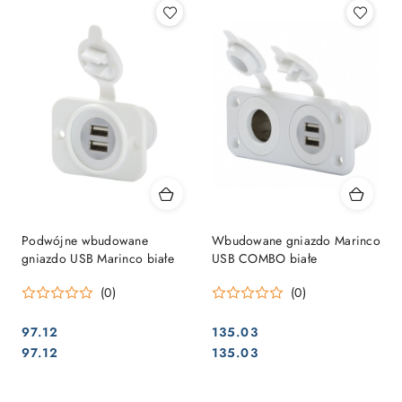
Podwójne wbudowane
Wbudowane gniazdo Marinco
gniazdo USB Marinco białe
USB COMBO białe
(0)
(0)
97.12
135.03
Cena:
Cena:
Cena:
Cena:
97.12
135.03