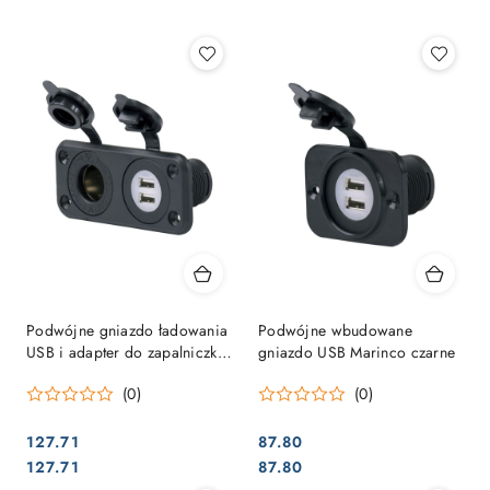
Najpopularniejsze.
Podwójne gniazdo ładowania
Podwójne wbudowane
USB i adapter do zapalniczki
gniazdo USB Marinco czarne
samochodowej z zaślepkami,
(0)
(0)
12/24 V. MARINCO
127.71
87.80
Cena:
Cena:
Cena:
Cena:
127.71
87.80