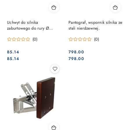
Uchwyt do silnika
Pantograf, wspornik silnika ze
zaburtowego do rury Ø
stali nierdzewnej.
25mm
(0)
(0)
85.14
798.00
Cena:
Cena:
Cena:
Cena:
85.14
798.00