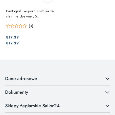
Pantograf, wspornik silnika ze
stali nierdzewnej, 5
stopniowa regulacja.
(0)
817.39
Cena:
Cena:
817.39
Dane adresowe
Dokumenty
Sklepy żeglarskie Sailor24