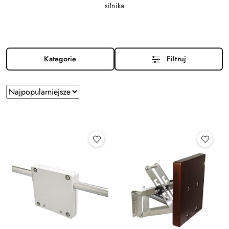
silnika
Kategorie
Filtruj
Zastosowano
Sortuj
według
sortowanie:
Najpopularniejsze.