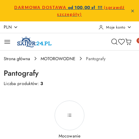
Przejdź do treści głównej
Przejdź do wyszukiwarki
Przejdź do moje konto
Przejdź do menu głównego
Przejdź do stopki
od 100,00 zł !!!
DARMOWA DOSTAWA
(sprawdź
szczegóły)
PLN
Moje konto
Strona główna
MOTOROWODNE
Pantografy
Pantografy
Liczba produktów:
3
Mocowanie