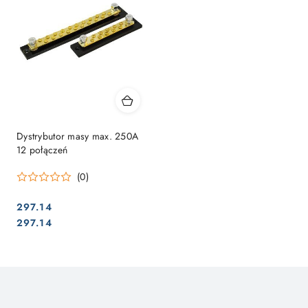
Dystrybutor masy max. 250A
12 połączeń
(0)
297.14
Cena:
Cena:
297.14