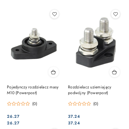
Najpopularniejsze.
Pojedynczy rozdzielacz masy
Rozdzielacz uziemiający
M10 (Powerpost)
podwójny (Powerpost)
(0)
(0)
26.27
37.24
Cena:
Cena:
Cena:
Cena:
26.27
37.24