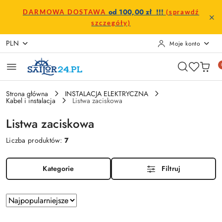
Przejdź do treści głównej
Przejdź do wyszukiwarki
Przejdź do moje konto
Przejdź do menu głównego
Przejdź do stopki
od 100,00 zł !!!
DARMOWA DOSTAWA
(sprawdź
szczegóły)
PLN
Moje konto
Strona główna
INSTALACJA ELEKTRYCZNA
Kabel i instalacja
Listwa zaciskowa
Listwa zaciskowa
Liczba produktów:
7
Kategorie
Filtruj
Zastosowano
Sortuj
według
sortowanie: