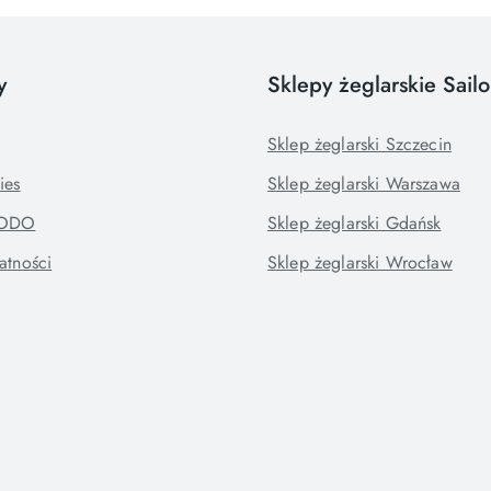
y
Sklepy żeglarskie Sail
Sklep żeglarski Szczecin
ies
Sklep żeglarski Warszawa
RODO
Sklep żeglarski Gdańsk
atności
Sklep żeglarski Wrocław