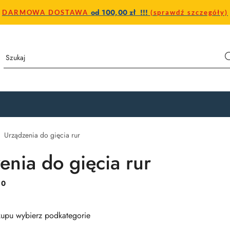
od 100,00 zł !!!
DARMOWA DOSTAWA
(sprawdź szczegóły)
Urządzenia do gięcia rur
enia do gięcia rur
:
0
upu wybierz podkategorie