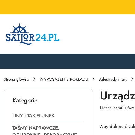
Przejdź do treści głównej
Przejdź do wyszukiwarki
Przejdź do moje konto
Przejdź do menu głównego
Przejdź do stopki
Strona główna
WYPOSAŻENIE POKŁADU
Balustrady i rury
Urządz
Kategorie
Liczba produktów
LINY I TAKIELUNEK
Aby dokonać zak
TAŚMY NAPRAWCZE,