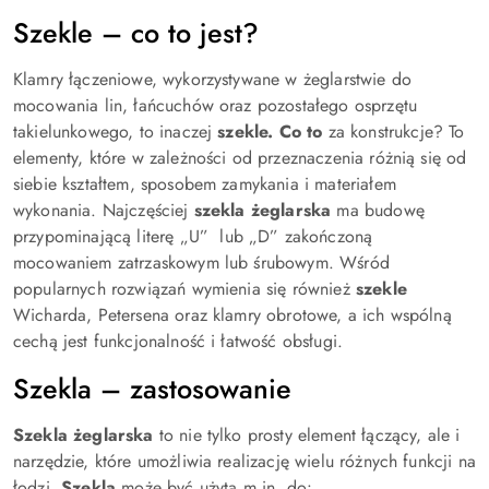
Szekle – co to jest?
Klamry łączeniowe, wykorzystywane w żeglarstwie do
mocowania lin, łańcuchów oraz pozostałego osprzętu
takielunkowego, to inaczej
szekle. Co to
za konstrukcje? To
elementy, które w zależności od przeznaczenia różnią się od
siebie kształtem, sposobem zamykania i materiałem
wykonania. Najczęściej
szekla żeglarska
ma budowę
przypominającą literę „U”
lub „D” zakończoną
mocowaniem zatrzaskowym lub śrubowym. Wśród
popularnych rozwiązań wymienia się również
szekle
Wicharda, Petersena oraz klamry obrotowe, a ich wspólną
cechą jest funkcjonalność i łatwość obsługi.
Szekla – zastosowanie
Szekla żeglarska
to nie tylko prosty element łączący, ale i
narzędzie, które umożliwia realizację wielu różnych funkcji na
łodzi.
Szekla
może być użyta m.in. do: