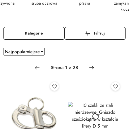
rzywiona
śruba oczkowa
płaska
zamykan
kluc
Kategorie
Filtruj
Zastosowano
Sortuj
według
sortowanie:
Najpopularniejsze.