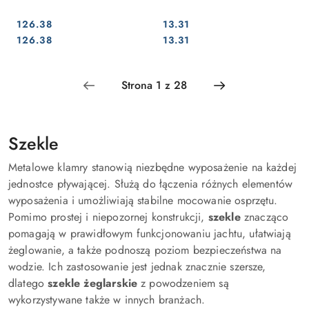
126.38
13.31
Cena:
Cena:
Cena:
Cena:
126.38
13.31
Szekle
Metalowe klamry stanowią niezbędne wyposażenie na każdej
jednostce pływającej. Służą do łączenia różnych elementów
wyposażenia i umożliwiają stabilne mocowanie osprzętu.
Pomimo prostej i niepozornej konstrukcji,
szekle
znacząco
pomagają w prawidłowym funkcjonowaniu jachtu, ułatwiają
żeglowanie, a także podnoszą poziom bezpieczeństwa na
wodzie. Ich zastosowanie jest jednak znacznie szersze,
dlatego
szekle żeglarskie
z powodzeniem są
wykorzystywane także w innych branżach.