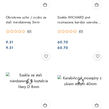
Obrotowe ucho / oczko ze
Szekla WICHARD jest
stali nierdzewnej 5mm
rozmazana bardzo szeroka
SELF-LOCK. 6 mm
(0)
(0)
9.31
60.70
Cena:
Cena:
Cena:
Cena:
9.31
60.70