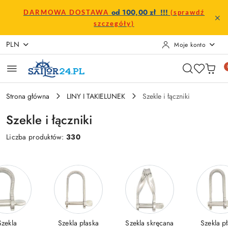
Przejdź do treści głównej
Przejdź do wyszukiwarki
Przejdź do moje konto
Przejdź do menu głównego
Przejdź do stopki
od 100,00 zł !!!
DARMOWA DOSTAWA
(sprawdź
szczegóły)
PLN
Moje konto
Strona główna
LINY I TAKIELUNEK
Szekle i łączniki
Szekle i łączniki
Liczba produktów:
330
Szekla
Szekla płaska
Szekla skręcana
Szekla p