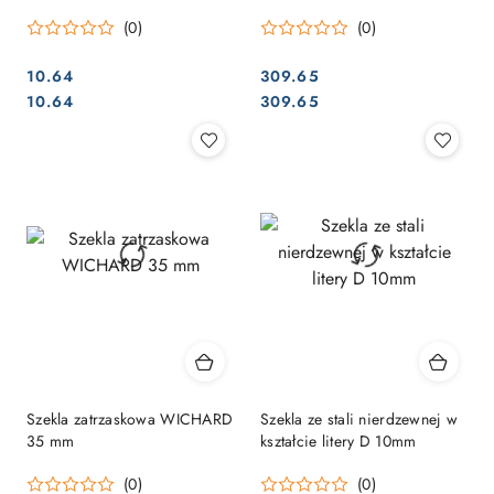
sztuki
(0)
(0)
10.64
309.65
Cena:
Cena:
Cena:
Cena:
10.64
309.65
Szekla zatrzaskowa WICHARD
Szekla ze stali nierdzewnej w
35 mm
kształcie litery D 10mm
(0)
(0)