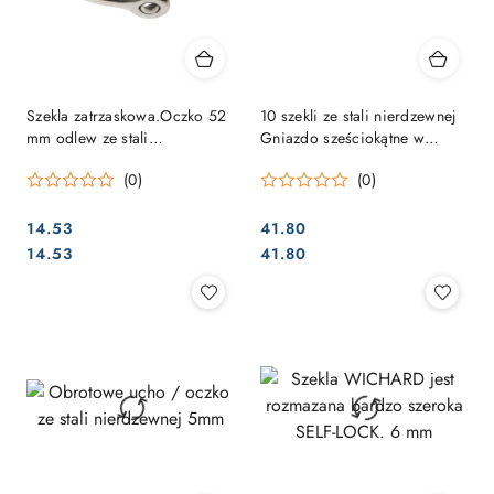
Szekla zatrzaskowa.Oczko 52
10 szekli ze stali nierdzewnej
mm odlew ze stali
Gniazdo sześciokątne w
nierdzewnej
kształcie litery D 5 mm
(0)
(0)
14.53
41.80
Cena:
Cena:
Cena:
Cena:
14.53
41.80