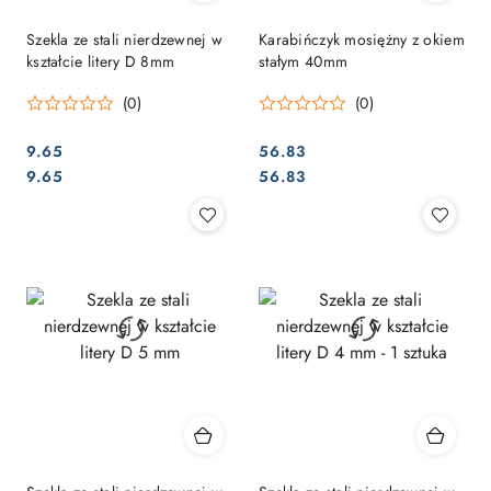
Szekla ze stali nierdzewnej w
Karabińczyk mosiężny z okiem
kształcie litery D 8mm
stałym 40mm
(0)
(0)
9.65
56.83
Cena:
Cena:
Cena:
Cena:
9.65
56.83