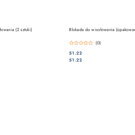
DO KOSZYKA
DO KOSZYKA
owania (2 sztuki)
Blokada do wiosłowania (opakowani
)
(0)
51.22
Cena:
Cena:
51.22