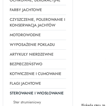
OCHRONNE, DEKORACYJNE
Najpopularniejsz
FARBY JACHTOWE
CZYSZCZENIE, POLEROWANIE I
KONSERWACJA JACHTÓW
MOTOROWODNE
WYPOSAŻENIE POKŁADU
ARTYKUŁY NIERDZEWNE
BEZPIECZEŃSTWO
KOTWICZENIE I CUMOWANIE
FLAGI JACHTOWE
STEROWANIE I WIOSŁOWANIE
Ster strumieniowy
Blokada steru ze