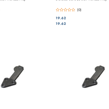
)
(0)
19.62
Cena:
Cena:
19.62