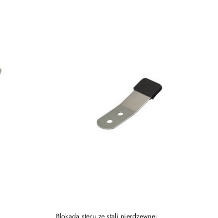
DO KOSZYKA
Blokada steru ze stali nierdzewnej