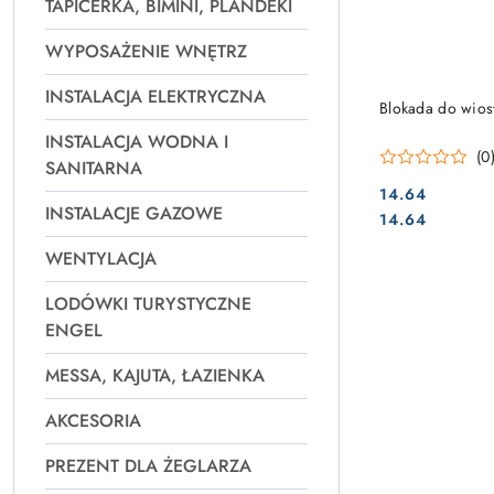
TAPICERKA, BIMINI, PLANDEKI
WYPOSAŻENIE WNĘTRZ
INSTALACJA ELEKTRYCZNA
Blokada do wiosł
INSTALACJA WODNA I
(0
SANITARNA
14.64
INSTALACJE GAZOWE
Cena:
Cena:
14.64
WENTYLACJA
LODÓWKI TURYSTYCZNE
ENGEL
MESSA, KAJUTA, ŁAZIENKA
AKCESORIA
PREZENT DLA ŻEGLARZA