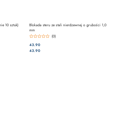
DO KOSZYKA
e 10 sztuk)
Blokada steru ze stali nierdzewnej o grubości 1,0
mm
(0)
43.90
Cena:
Cena:
43.90