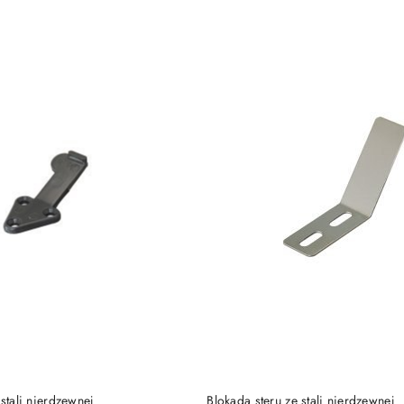
e.
DO KOSZYKA
DO KOSZYKA
 stali nierdzewnej
Blokada steru ze stali nierdzewnej