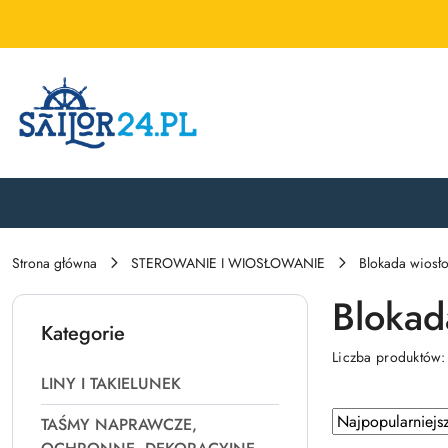
Przejdź do treści głównej
Przejdź do wyszukiwarki
Przejdź do moje konto
Przejdź do menu głównego
Przejdź do stopki
Strona główna
STEROWANIE I WIOSŁOWANIE
Blokada wiosł
Blokad
Kategorie
Liczba produktów
LINY I TAKIELUNEK
Zastosowano
Sortuj
TAŚMY NAPRAWCZE,
według
sortowanie: