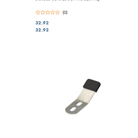
(0)
32.92
Cena:
Cena:
32.92