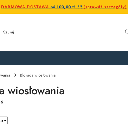
od 100,00 zł !!!
DARMOWA DOSTAWA
(sprawdź szczegóły)
owania
Blokada wiosłowania
a wiosłowania
:
6