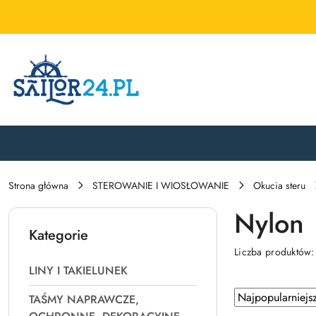
Przejdź do treści głównej
Przejdź do wyszukiwarki
Przejdź do moje konto
Przejdź do menu głównego
Przejdź do stopki
Strona główna
STEROWANIE I WIOSŁOWANIE
Okucia steru
Nylon
Kategorie
Liczba produktów
LINY I TAKIELUNEK
Zastosowano
Sortuj
TAŚMY NAPRAWCZE,
według
sortowanie: