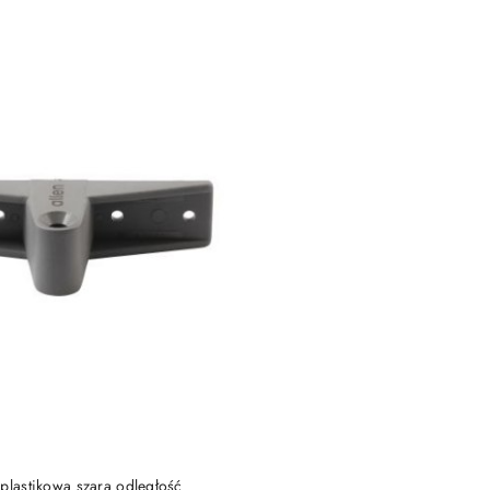
e.
DO KOSZYKA
plastikowa szara odległość