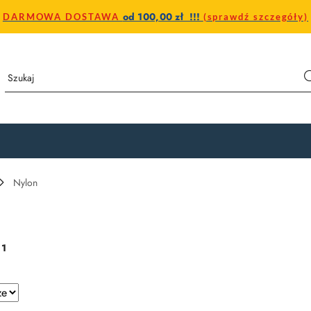
od 100,00 zł !!!
DARMOWA DOSTAWA
(sprawdź szczegóły)
Nylon
:
1