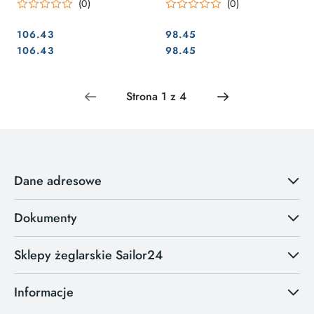
(0)
(0)
106.43
98.45
Cena:
Cena:
Cena:
Cena:
106.43
98.45
Dane adresowe
Dokumenty
Sklepy żeglarskie Sailor24
Informacje