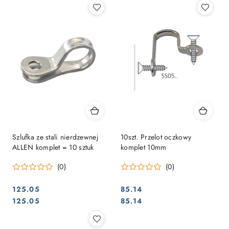
Szlufka ze stali nierdzewnej
10szt. Przelot oczkowy
ALLEN komplet = 10 sztuk
komplet 10mm
(0)
(0)
125.05
85.14
Cena:
Cena:
Cena:
Cena:
125.05
85.14