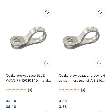
Najpopularniejsze.
Oczko prowadzące BLUE
Oczka prowadzące, przewłoki
WAVE PH150404-10 — stal
ze stali nierdzewnej AISI316 -
A4, otwór 7 mm, opakowanie
1 sztuka
(0)
(0)
10 szt.
35.10
3.88
Cena:
Cena:
Cena:
Cena:
35.10
3.88