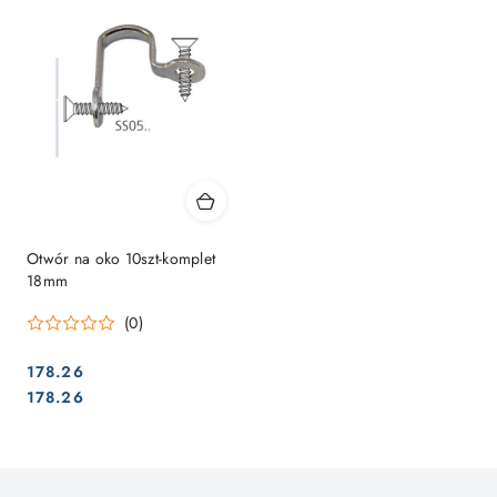
Otwór na oko 10szt-komplet
18mm
(0)
178.26
Cena:
Cena:
178.26