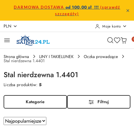
Przejdź do treści głównej
Przejdź do wyszukiwarki
Przejdź do moje konto
Przejdź do menu głównego
Przejdź do stopki
od 100,00 zł !!!
DARMOWA DOSTAWA
(sprawdź
szczegóły)
PLN
Moje konto
Strona główna
LINY I TAKIELUNEK
Oczka prowadzące
Stal nierdzewna 1.4401
Stal nierdzewna 1.4401
Liczba produktów:
5
Kategorie
Filtruj
Zastosowano
Sortuj
według
sortowanie: