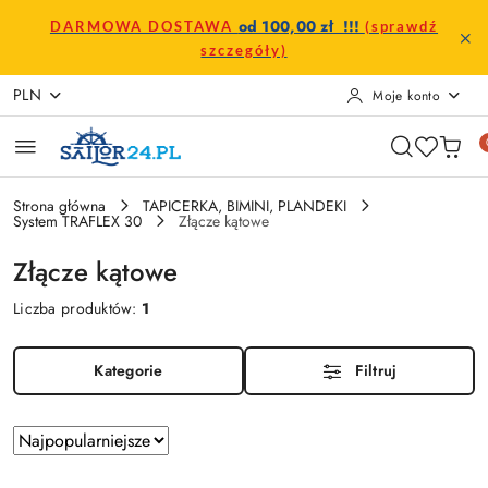
Przejdź do treści głównej
Przejdź do wyszukiwarki
Przejdź do moje konto
Przejdź do menu głównego
Przejdź do stopki
od 100,00 zł !!!
DARMOWA DOSTAWA
(sprawdź
szczegóły)
PLN
Moje konto
Strona główna
TAPICERKA, BIMINI, PLANDEKI
System TRAFLEX 30
Złącze kątowe
Złącze kątowe
Liczba produktów:
1
Kategorie
Filtruj
Zastosowano
Sortuj
według
sortowanie: