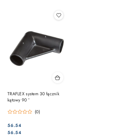
Najpopularniejsze.
TRAFLEX system 30 łącznik
kątowy 90 °
(0)
56.54
Cena:
Cena:
56.54