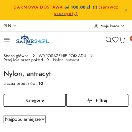
Przejdź do treści głównej
Przejdź do wyszukiwarki
Przejdź do moje konto
Przejdź do menu głównego
Przejdź do stopki
od 100,00 zł !!!
DARMOWA DOSTAWA
(sprawdź
szczegóły)
PLN
Moje konto
Strona główna
WYPOSAŻENIE POKŁADU
Przejścia przez pokład
Nylon, antracyt
Nylon, antracyt
Liczba produktów:
10
Kategorie
Filtruj
Zastosowano
Sortuj
według
sortowanie: